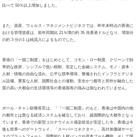
比べて 50％以上増加しました。
また、資産、ウェルス・マネジメントビジネスでは、昨年末時点の香港に
おける管理資産は、前年同期比 21％増の約 35 兆香港ドルとなり、増加分
の約 3 分の1 は純流入によるものでした。
香港の「一国二制度」をはじめとして、コモン・ロー制度、クリーンで効
率的な政府、シンプルで低い税制、安定した金融システム、モノ・資本・
人材・情報の自由な流れ、公平な競争環境、整備されたインフラとデジタ
ル設備、豊富な人材、国際社会との連動、安全かつ都市と郊外が融合した
質の高い大都会の生活環境等の香港固有の強みは損なわれていません。
ポール・チャン財務長官は、「『一国二制度』のもと、香港は中国内の他
の都市とは異なる経済システムを確立しており、超国際的な大都市となっ
ています。香港での新型コロナウイルス感染状況が安定した今、香港は今
後も世界へのゲートウェイ、「スーパーコネクター」、高付加価値サービ
スのプラットフォーム、国際的な人材バンクや資本プール機能、そして国