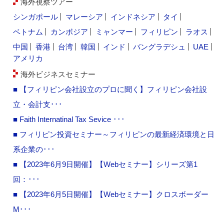
海外視察ツアー
シンガポール
マレーシア
インドネシア
タイ
ベトナム
カンボジア
ミャンマー
フィリピン
ラオス
中国
香港
台湾
韓国
インド
バングラデシュ
UAE
アメリカ
海外ビジネスセミナー
■ 【フィリピン会社設立のプロに聞く】フィリピン会社設
立・会計支･･･
■ Faith Internatinal Tax Sevice ･･･
■ フィリピン投資セミナー～フィリピンの最新経済環境と日
系企業の･･･
■ 【2023年6月9日開催】【Webセミナー】シリーズ第1
回：･･･
■ 【2023年6月5日開催】【Webセミナー】クロスボーダー
M･･･