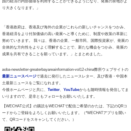
国の経済の内部循環を利用することができるようになり、発展の余地がよ
り大きくなります。」
「香港政府は、香港及び海外の企業がこれらの新しいチャンスをつかみ、
香港経済をより付加価値の高い発展へと導くために、制度や政策の革新に
努めていきます。 我々は、香港の企業、一般市民、国際投資家が、発展の
全体的な方向性をよりよく理解することで、新たな機会をつかみ、発展の
成果を共有できることを願っています。」とまとめました。
aoba-newsletter-greaterbayareainformation-vol12-china弊所ウェブサイトの
最新ニュースページ
で過去に発行したニュースレター、及び香港・中国本
土最新ニュースをご覧になれます。
今後ホームページと共に、
Twitter
、
YouTube
からも随時情報を発信してま
いりますので、是非ともフォローをお願いいたします。
【WECHAT公式】の購読をWECHATで配信ご希望のかたは、下記のQRコ
ードからご登録をよろしくお願いいたします。（*WECHATアプリを開い
て、QRコードをスキャンしてください。）