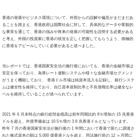
香港の発展やビジネス環境について、外部からの誤解や偏見がまだまだあ
ることを踏まえ、香港政府は国際社会に対して、具体的なデータや客観的
な事実を通じて、香港の強みや将来の発展の可能性を説明する必要がある
と考え、外国の投資家に香港の状況を正しく把握してもらうよう、積極的
に香港をアピールしていく必要があると述べました。
当レポートでは、香港国家安全法の施行後においても、香港の金融市場は
安定を保っており、為替レート連動システムや様々な金融市場セグメント
がうまく機能しており、 香港ドル市場は純資本流入を記録し、銀行システ
ムは健全性を維持しており、自己資本規制比率と不良債権比率は健全なレ
ベルを維持していることが述べられています。
2021 年 6 月末時点の銀行総預金残高は前年同期比約 8％増加の 15 兆香港
ドルを超え、外貨準備金は 10.5％増の 3.8 兆香港ドルとなっています。
昨年 7 月の香港国家安全法が施行後の 1 年間において香港で新たに調達さ
れた株式資本の額は 5,000 億香港ドルを超え、同法施行前の 12 ヶ月間に