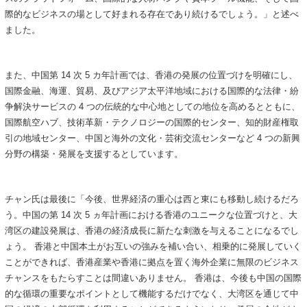
際的なビジネスの場として好まれる存在であり続けるでしょう。」と述べ
ました。
また、中国第 14 次 5 カ年計画では、香港の発展の位置づけを明確にし、
国際金融、海運、貿易、及びアジア太平洋地域における国際的な法律・紛
争解決サービスの 4 つの伝統的な中心地としての地位を高めるとともに、
国際航空ハブ、技術革新・テクノロジーの国際的センター、知的財産権取
引の地域センター、中国と海外の文化・芸術交流センターなど 4 つの新興
分野の構築・発展を支援するとしています。
チャン氏は最後に「今後、世界経済の重心は西と東にも移動し続けるだろ
う。中国の第 14 次 5 ヵ年計画における香港のユニークな位置づけと、大
湾区の建設発展は、香港の経済成長に新たな刺激を与えることになるでし
ょう。 香港と中国本土がお互いの強みを補い合い、相乗的に発展していく
ことができれば、香港産業や香港に拠点を置く海外企業に無限のビジネス
チャンスをもたらすことは間違いありません。 香港は、今後も中国の国際
的な循環の重要なポイントとして機能するだけでなく、大湾区を通じて中