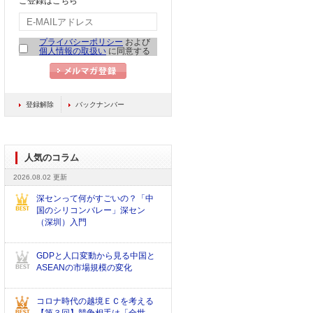
ご登録はこちら
プライバシーポリシー
および
個人情報の取扱い
に同意する
登録解除
バックナンバー
人気のコラム
2026.08.02 更新
深センって何がすごいの？「中
国のシリコンバレー」深セン
（深圳）入門
GDPと人口変動から見る中国と
ASEANの市場規模の変化
コロナ時代の越境ＥＣを考える