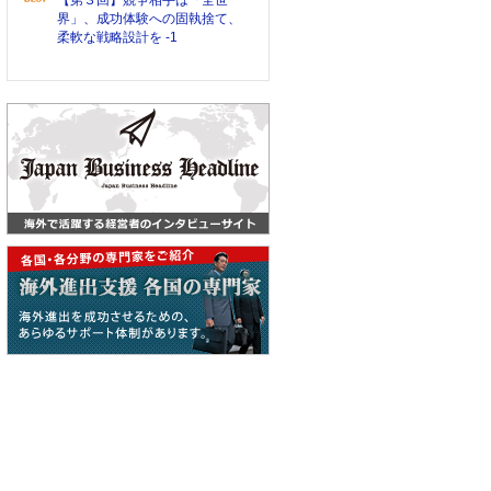
【第３回】競争相手は「全世
界」、成功体験への固執捨て、
柔軟な戦略設計を -1