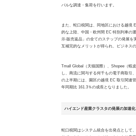
バルな調達・集荷を行います。
また、蛇口税関は、同地区における越境 E
的な上陸、中国・欧州間 EC 特別列車の
示-販売返品」の全てのステップの発展を
互補完的なメリットが得られ、ビジネス
Tmall Global（天猫国際）、Sho
し、商流に関与する何千もの電子商取引、
の上半期には、園区の越境 EC 取引関連管
年同期比 161.3％の成長となりました。
ハイエンド産業クラスタの発展の加速化
蛇口税関はシステム統合を出発点として、