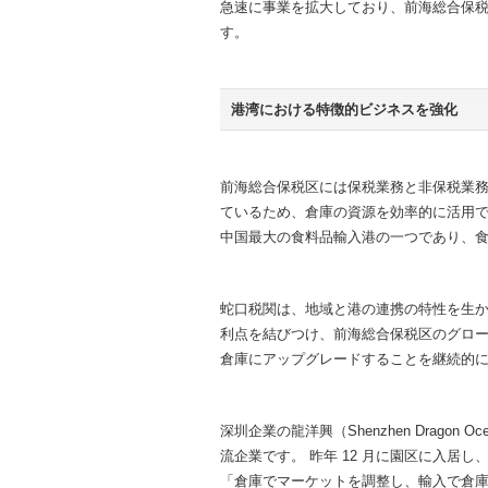
急速に事業を拡大しており、前海総合保税
す。
港湾における特徴的ビジネスを強化
前海総合保税区には保税業務と非保税業
ているため、倉庫の資源を効率的に活用で
中国最大の食料品輸入港の一つであり、
蛇口税関は、地域と港の連携の特性を生
利点を結びつけ、前海総合保税区のグロ
倉庫にアップグレードすることを継続的
深圳企業の龍洋興（Shenzhen Dragon O
流企業です。 昨年 12 月に園区に入居
「倉庫でマーケットを調整し、輸入で倉