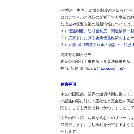
==============================
<<香港・中国、助成金制度のお知らせ>>
コロナウィルス流行の影響下でも事業の
助成金や優遇政策の最新情報については
１）
優遇制度、助成金制度、関連情報一
２）
広東省における企業優遇政策のまと
３）
香港-雇用調整助成金の会計上・税務
質問等お問合せ先
青葉公認会計士事務所・青葉法律事務所
担当: 新井 茂 <
s.arai@aoba.com.hk
> ==
免責事項
本文は国際的、業界の通例準則に従って、Ao
の記述内容に対して正確性と完全性を保
関しましても弊社は負いかねますことご
文章内容（図、写真を含む）のリソース
帰属致します。もし権利を侵害するよう
たします。