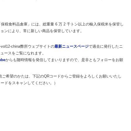
「保税食料品倉庫」には、総重量 6 万 2 千トン以上の輸入保税米を保管し
ションにより、常に新しい商品を保管しています。
mation-vol12-china弊所ウェブサイトの
最新ニュースページ
で過去に発行したニ
ニュースをご覧になれます。
ube
からも随時情報を発信してまいりますので、是非ともフォローをお願
で配信ご希望のかたは、下記のQRコードからご登録をよろしくお願いいたし
Rコードをスキャンしてください。）