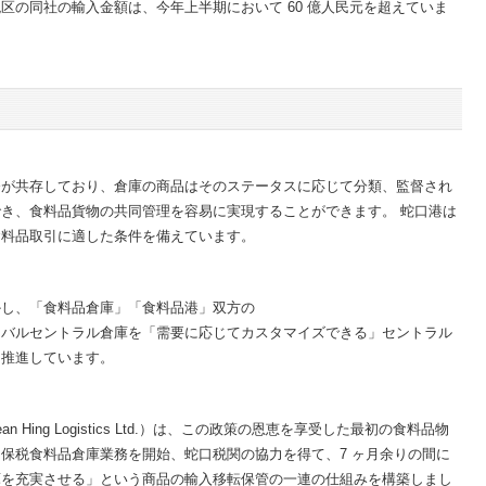
区の同社の輸入金額は、今年上半期において 60 億人民元を超えていま
務が共存しており、倉庫の商品はそのステータスに応じて分類、監督され
き、食料品貨物の共同管理を容易に実現することができます。 蛇口港は
食料品取引に適した条件を備えています。
かし、「食料品倉庫」「食料品港」双方の
ーバルセントラル倉庫を「需要に応じてカスタマイズできる」セントラル
に推進しています。
cean Hing Logistics Ltd.）は、この政策の恩恵を享受した最初の食料品物
し、保税食料品倉庫業務を開始、蛇口税関の協力を得て、7 ヶ月余りの間に
庫を充実させる」という商品の輸入移転保管の一連の仕組みを構築しまし