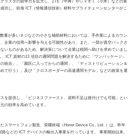
クラスタの競争力を拡大し、ZTE（中興）やシャオミ（小米）などの業
成功し、前海 ICT（情報通信技術）材料サプライチェーンセンターがこ
く、数量が多いネジなどの小さな補助材料においては、手作業によるカウン
合、企業の信用へ影響を与える可能性があり、また、一部が真空パックさ
いないものがあるため、解決策について企業は税関へ助けを求めていまし
、ICT 資材の13 項目の通関問題を解決するために「ワンパッケージ」
アの統合」、「園区に入ってからの通関」、「ディストリビューション＆
とめて行う）」及び「クロスボーダーの高速通関モデル」などの政策を運
ビスを提供し、「ビジネスファースト、資料不足は後付けでも可能」とい
還元の効率を高めています。
トフォン製造、荣耀終端（Honor Device Co., Ltd. ）は、昨年
回路などの ICT デバイスの輸出入事業を行っています。 事業開始以来、