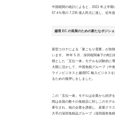
中国税関の統計によると、2021 年上
57.4％増の 7,235 億人民元に達し、
越境 EC の発展のための新たなポジシ
新型コロナによる「巣ごもり需要」が加熱
います。 昨年 5 月、深圳税関傘下の
標とした「五位一体」モデルを試験的に
大限に活かして、中国免税グループ（中
ラインビジネスと越境EC 輸入ビジネス
るための後押しをしました。
この「五位一体」モデルは企業から好評
関は全国の数十の免税店に対しこのモデ
牽引され、他の企業を誘致し、産業クラス
大手の深圳免税品グループ（深圳国有免税