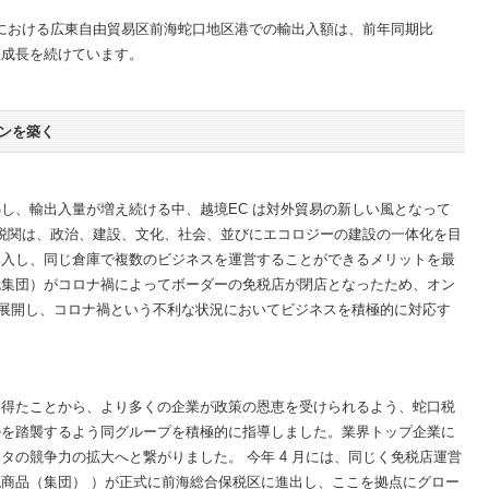
半期における広東自由貿易区前海蛇口地区港での輸出入額は、前年同期比
近年急成長を続けています。
ョンを築く
し、輸出入量が増え続ける中、越境EC は対外貿易の新しい風となって
蛇口税関は、政治、建設、文化、社会、並びにエコロジーの建設の一体化を目
導入し、同じ倉庫で複数のビジネスを運営することができるメリットを最
免集団）がコロナ禍によってボーダーの免税店が閉店となったため、オン
を展開し、コロナ禍という不利な状況においてビジネスを積極的に対応す
を得たことから、より多くの企業が政策の恩恵を受けられるよう、蛇口税
ルを踏襲するよう同グループを積極的に指導しました。業界トップ企業に
タの競争力の拡大へと繋がりました。 今年 4 月には、同じく免税店運営
商品（集団） ）が正式に前海総合保税区に進出し、ここを拠点にグロー