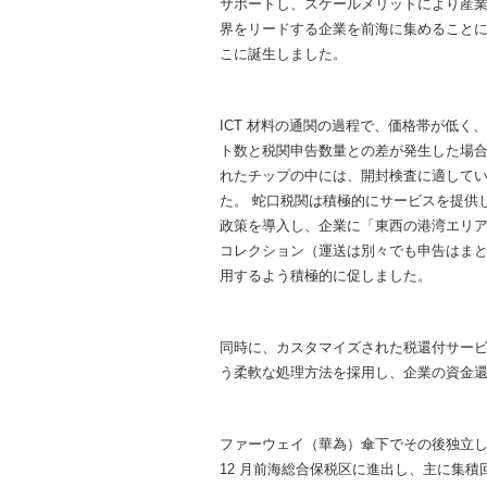
サポートし、スケールメリットにより産業
界をリードする企業を前海に集めることに
こに誕生しました。
ICT 材料の通関の過程で、価格帯が低
ト数と税関申告数量との差が発生した場
れたチップの中には、開封検査に適して
た。 蛇口税関は積極的にサービスを提供し
政策を導入し、企業に「東西の港湾エリ
コレクション（運送は別々でも申告はま
用するよう積極的に促しました。
同時に、カスタマイズされた税還付サー
う柔軟な処理方法を採用し、企業の資金
ファーウェイ（華為）傘下でその後独立したスマー
12 月前海総合保税区に進出し、主に集積