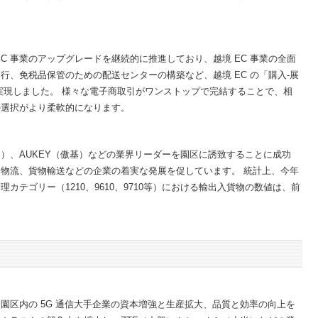
C 事業のアップグレードを継続的に推進しており、越境 EC 事業の全面
運行、免税品保管のための配送センターの構築など、越境 EC の「購入-展
実現しました。 様々な電子商取引がワンストップで完結することで、相
の選択がより柔軟的になります。
pee（蝦皮）、AUKEY（傲基）などの業界リーダーを園区に誘致することに成功
物流、貨物輸送などの企業の着実な発展を促しています。 統計上、今年
理カテゴリー（1210、9610、9710等）における輸出入貨物の数値は、前
園区内の 5G 通信大手企業の資本増強と生産拡大、品質と効率の向上を