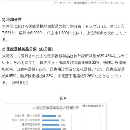
1) 地域分布
大湾区における医療器械登録製品の都市別分布（トップ3）は、深セン市
7,531件、広州市6,903件、仏山市1,600件であり、上位2都市が突出してい
る。
2) 医療器械製品分類（細分類）
大湾区にて登録された主な医療器械製品は体外診断試剤が39.45%を占めて
いる。それを除くと、体内注入・看護及び防護器械9.33%、物理治療器械
8.48%、口腔科器械7.25%、医療用診察及び監視器械5.41%、医療造影器
械4.85%、臨床検査器械4.33%、非電源手術器械3.26%などとなってい
る。（表4参照）
表４．