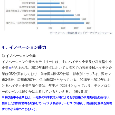
4． イノベーション能力
1) イノベーション企業
イノベーション企業のカテゴリーには、主にハイテク企業及び科技型中小
企業
が含まれる。2019年末時点において大湾区での医療器械ハイテク企
※
業は952社実在しており、前年同期比329社増。都市別トップ3は、深セン
市346社、広州市267社、仏山市93社となっている。2016年～2019年にお
けるハイテク企業申請企業は、年平均で292社となっており、テクノロジ
ーのレベルは緩やかに上昇しているといえる。（表5参照）
※科技型中小企業とは、一定数の科学技術人材による化学技術の研究開発活動を行い、
独自した知的財産権を取得してハイテク製品やサービスに転換し、持続的な発展を実現
する中小企業のことをいう。