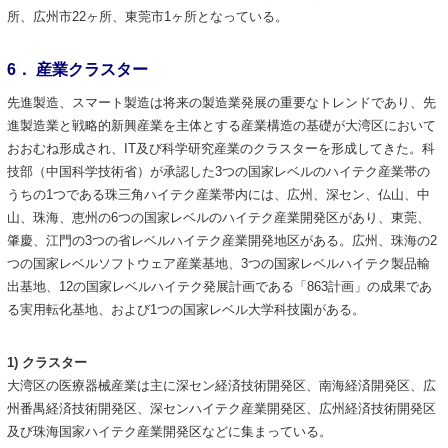
所、広州市22ヶ所、東莞市1ヶ所となっている。
6． 産業クラスター
先進製造、スマート製造は将来の製造業発展の重要なトレンドであり、先
進製造業と戦略的新興産業を主体とする産業構造の基礎が大湾区において
おおむね形成され、IT及び科学研究産業のクラスターを形成してきた。科
技部（中国科学技術省）が承認した3つの国家レベルのハイテク産業帯の
うちの1つである珠三角ハイテク産業帯内には、広州、深セン、仏山、中
山、珠海、恵州の6つの国家レベルのハイテク産業開発区があり、東莞、
肇慶、江門の3つの省レベルハイテク産業開発地区がある。広州、珠海の2
つの国家レベルソフトウェア産業基地、3つの国家レベルハイテク製品輸
出基地、12の国家レベルハイテク発展計画である「863計画」の成果であ
る実用転化基地、および1つの国家レベル大学科技園がある。
1) クラスター
大湾区の医療器械産業は主に深セン経済技術開発区、南海経済開発区、広
州番禺経済技術開発区、深センハイテク産業開発区、広州経済技術開発区
及び珠海国家ハイテク産業開発区などに集まっている。