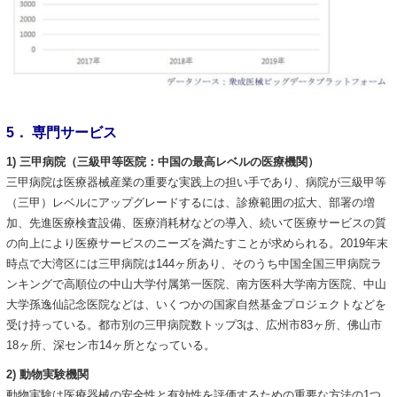
5． 専門サービス
1) 三甲病院（三級甲等医院：中国の最高レベルの医療機関）
三甲病院は医療器械産業の重要な実践上の担い手であり、病院が三級甲等
（三甲）レベルにアップグレードするには、診療範囲の拡大、部署の増
加、先進医療検査設備、医療消耗材などの導入、続いて医療サービスの質
の向上により医療サービスのニーズを満たすことが求められる。2019年末
時点で大湾区には三甲病院は144ヶ所あり、そのうち中国全国三甲病院ラ
ンキングで高順位の中山大学付属第一医院、南方医科大学南方医院、中山
大学孫逸仙記念医院などは、いくつかの国家自然基金プロジェクトなどを
受け持っている。都市別の三甲病院数トップ3は、広州市83ヶ所、佛山市
18ヶ所、深セン市14ヶ所となっている。
2) 動物実験機関
動物実験は医療器械の安全性と有効性を評価するための重要な方法の1つ