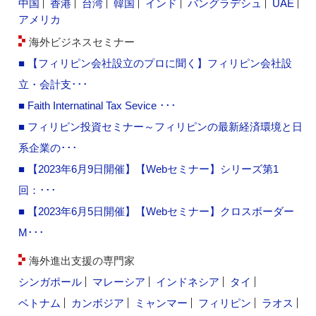
中国
香港
台湾
韓国
インド
バングラデシュ
UAE
アメリカ
海外ビジネスセミナー
■ 【フィリピン会社設立のプロに聞く】フィリピン会社設
立・会計支･･･
■ Faith Internatinal Tax Sevice ･･･
■ フィリピン投資セミナー～フィリピンの最新経済環境と日
系企業の･･･
■ 【2023年6月9日開催】【Webセミナー】シリーズ第1
回：･･･
■ 【2023年6月5日開催】【Webセミナー】クロスボーダー
M･･･
海外進出支援の専門家
シンガポール
マレーシア
インドネシア
タイ
ベトナム
カンボジア
ミャンマー
フィリピン
ラオス