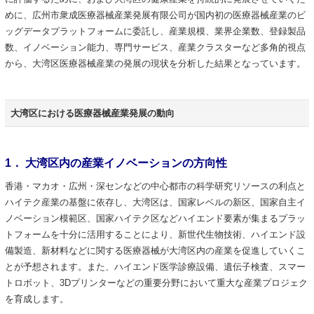
めに、広州市衆成医療器械産業発展有限公司が国内初の医療器械産業のビ
ッグデータプラットフォームに委託し、産業規模、業界企業数、登録製品
数、イノベーション能力、専門サービス、産業クラスターなど多角的視点
から、大湾区医療器械産業の発展の現状を分析した結果となっています。
大湾区における医療器械産業発展の動向
1． 大湾区内の産業イノベーションの方向性
香港・マカオ・広州・深センなどの中心都市の科学研究リソースの利点と
ハイテク産業の基盤に依存し、大湾区は、国家レベルの新区、国家自主イ
ノベーション模範区、国家ハイテク区などハイエンド要素が集まるプラッ
トフォームを十分に活用することにより、新世代生物技術、ハイエンド設
備製造、新材料などに関する医療器械が大湾区内の産業を促進していくこ
とが予想されます。また、ハイエンド医学診療設備、遺伝子検査、スマー
トロボット、3Dプリンターなどの重要分野において重大な産業プロジェク
を育成します。