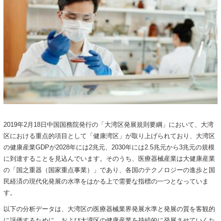
2019年2月18日中国国務院発行の「大湾区発展規則要綱」において、大湾
区における重点的項目として「健康湾区」が取り上げられており、大湾区
の健康産業GDPが2028年には2兆元、2030年には2.5兆元から3兆元の規模
に到達することを見込んでいます。そのうち、医療器械産業は大健康産業
の「国之重器（国家重点事業）」であり、各国のテクノロジーの進歩と国
民経済の現代化発展の水準をはかる上で需要な指標の一つとなっていま
す。
以下の分析データは、大湾区の医療器械業界発展水準と発展の質を客観的
に評価するために、および大湾区の健康産業を持続的に発展させていくた