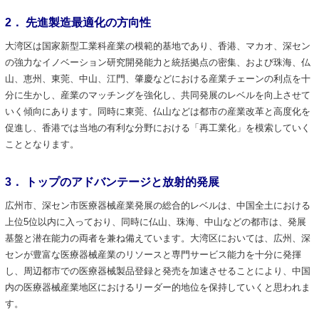
2． 先進製造最適化の方向性
大湾区は国家新型工業科産業の模範的基地であり、香港、マカオ、深セン
の強力なイノベーション研究開発能力と統括拠点の密集、および珠海、仏
山、恵州、東莞、中山、江門、肇慶などにおける産業チェーンの利点を十
分に生かし、産業のマッチングを強化し、共同発展のレベルを向上させて
いく傾向にあります。同時に東莞、仏山などは都市の産業改革と高度化を
促進し、香港では当地の有利な分野における「再工業化」を模索していく
こととなります。
3． トップのアドバンテージと放射的発展
広州市、深セン市医療器械産業発展の総合的レベルは、中国全土における
上位5位以内に入っており、同時に仏山、珠海、中山などの都市は、発展
基盤と潜在能力の両者を兼ね備えています。大湾区においては、広州、深
センが豊富な医療器械産業のリソースと専門サービス能力を十分に発揮
し、周辺都市での医療器械製品登録と発売を加速させることにより、中国
内の医療器械産業地区におけるリーダー的地位を保持していくと思われま
す。