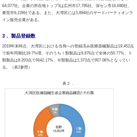
64,077社。企業の所在地トップ3は広州市17,785社、深セン市16,690社、
東莞市9,228社である。また、大湾区には3,894社のサードパーティオンラ
イン販売企業がある。
3． 製品登録数
2019年末時点、大湾区における当局への登録済み医療器械製品は19,452点
で前年同期比19.7%増。そのうちⅠ類製品は9,876点で全体の50.77%、Ⅱ
類製品は8,203点で同42.17%、Ⅲ類製品は1,373点で同7.06%となってい
る。（表2参照）
表２．