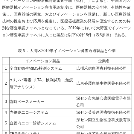
「イノベーション医療器械特別審査手順（試行）」によると、中国国内の
医療器械イノベーション審査承認制度は、医療器械の安全性、有効性を確
保し、医療器械の研究、およびイノベーションを奨励し、新しい医療器械
技術の推進および応用を促進し、医療器械産業の発展を促進するための特
別な審査承認チャネルとなっている。2019年において大湾区でイノベーシ
ョン審査承認チャネルに入った製品は以下の計15件（表6参照）である。
表６．大湾区2019年イノベーション審査通過製品と企業
イノベーション製品
企業名
1
全自動微生物MS検測システム
広州禾信康医療科技有限公司
αリンパ毒素（LTA）検測試剤（免疫
2
広東盛澤康華生物医薬有限公司
層アナリシス）
深セン市先健心康医療電子有限
3
臨時ペースメーカー
公司
4
内視鏡エコーシステム
深セン英美達医療技術有限公司
深セン開立生物医療科技股有限
5
血管内エコー診断システム
公司
6
FER測量システム
深セン北芯生命科技有限公司