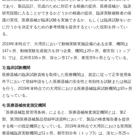
であり、製品設計、完成のために対応する根拠の提供、医療器械が、臨床
研究段階に入ることができるかどうかの根拠の提供、臨床実験被験者の保
護の実現、医療器械が臨床試験を実施できるか、もしくは臨床試験をいか
に行うかを決定するための参考情報を提供するといった役割を持ってい
る。
2019年末時点で、大湾区において動物実験実施設備のある企業、機関は
147ヶ所、動物実験生産能力を持つ企業、機関は20ヶ所。都市別（トップ
3）では、広州市105ヶ所、深セン市17ヶ所、東莞市9ヶ所となっている。
3) 臨床試験機関
医療器械の臨床試験資格を取得した医療機関は、規定に従って正常使用条
件下において登録申請をした医療器械の安全性と有効性を試験または検証
を行う。2019年末時点での大湾区における医療器械臨床試験機関は93ヶ所
となっている。
4) 医療器械検査測定機関
「医療器械監督管理条例」によると、医療器械検査測定機関とは、第2
類、第3類医療器械製品登録申請資料において、製品の検査報告書を提供
する唯一の指定機関となっている。2019年末時点で大湾区における実用医
療器械臨床実験機関は51ヶ所。都市別分布（トップ3）は、深セン市25ヶ