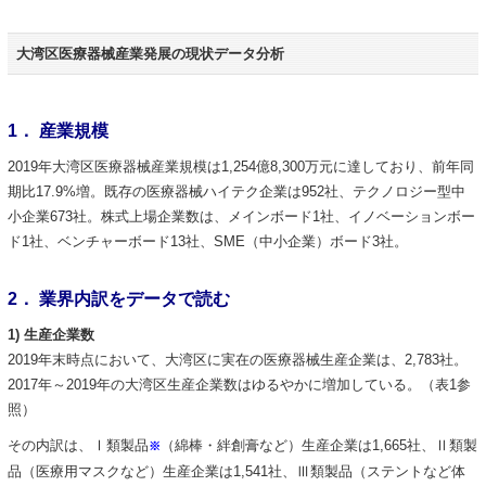
大湾区医療器械産業発展の現状データ分析
1． 産業規模
2019年大湾区医療器械産業規模は1,254億8,300万元に達しており、前年同
期比17.9%増。既存の医療器械ハイテク企業は952社、テクノロジー型中
小企業673社。株式上場企業数は、メインボード1社、イノベーションボー
ド1社、ベンチャーボード13社、SME（中小企業）ボード3社。
2． 業界内訳をデータで読む
1) 生産企業数
2019年末時点において、大湾区に実在の医療器械生産企業は、2,783社。
2017年～2019年の大湾区生産企業数はゆるやかに増加している。（表1参
照）
その内訳は、Ⅰ類製品
（綿棒・絆創膏など）生産企業は1,665社、Ⅱ類製
※
品（医療用マスクなど）生産企業は1,541社、Ⅲ類製品（ステントなど体