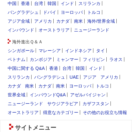
中国
香港
台湾
韓国
インド
スリランカ
バングラデシュ
ドバイ
ヨーロッパ
トルコ
アジア全域
アメリカ
カナダ
南米
海外/世界全域
インバウンド
オーストラリア
ニュージーランド
海外進出Ｑ＆Ａ
シンガポール
マレーシア
インドネシア
タイ
ベトナム
カンボジア
ミャンマー
フィリピン
ラオス
中国に関する Q&A
香港
台湾
韓国
インド
スリランカ
バングラデシュ
UAE
アジア
アメリカ
カナダ
南米
カナダ
南米
ヨーロッパ
トルコ
世界全域
インバウンドQ&A
アゼルバイジャン
ニュージーランド
サウジアラビア
カザフスタン
オーストラリア
得意なカテゴリー
その他のお役立ち情報
サイトメニュー