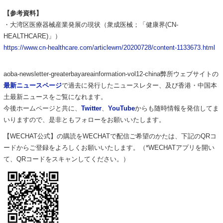
【参考資料】
・大湾区医療器械産業発展の現状（衆成医械；「健康界(CN-
HEALTHCARE)」）
https://www.cn-healthcare.com/articlewm/20200728/content-1133673.html
aoba-newsletter-greaterbayareainformation-vol12-china弊所ウェブサイトの
最新ニュースページ
で過去に発行したニュースレター、及び香港・中国本
土最新ニュースをご覧になれます。
今後ホームページと共に、
Twitter
、
YouTube
からも随時情報を発信してま
いりますので、是非ともフォローをお願いいたします。
【WECHAT公式】の購読をWECHATで配信ご希望のかたは、下記のQRコ
ードからご登録をよろしくお願いいたします。（*WECHATアプリを開い
て、QRコードをスキャンしてください。）