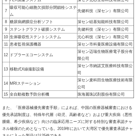
吸収可能心細胞欠損部分閉鎖栓システ
7
先健科技（深セン）有限公司
ム
8
糖尿病網膜症分析ソフト
深セン硅基知能科技有限公司
9
ステントグラフト破膜システム
先健科技（深セン）有限公司
10
生体吸収性ステントシステム
元心科技（深セン）有限公司
11
患者監視保護機器
深セン市科曼医療設備有限公司
深セン迈瑞生物医療電子股分有
12
ドプラーエコーシステム
限公司
深セン市納諾艾医療科技有限公
13
移動式X線撮影設備
司
深セン麦科田生物医療技術有限
14
MRIステーション
公司
15
全自動複数予防分析機
珠海麗珠試剤股份有限公司
また、「医療器械優先審査手順」によれば、中国の医療器械審査における
優先承認制度は、特殊年代層（幼児、高齢者など）および重大疾病（悪性
腫瘍、希少疾病など）向けの臨床応用ニーズに対する特別な審査承認チャ
ネル確保のためとなっている。2019年において大湾区で優先審査承認チャ
ネルに入った製品は計25件である。