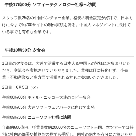
午後17時00分
ソフィーテクノロジー社様へ訪問
スタッフ数25名の中国ベンチャー企業。格安の料金設定が好評で、日本向
けに今まで約700サイトの制作実績を誇る。中国人マネジメントに長けて
いる事でも有名な企業です。
午後18時30分
夕食会
1日目の夕食会は、大連で活躍する日本人＆中国人の皆様にお集まりいた
だき、交流会を実施させていただきました。業種はITに特化せず、小売
業・不動産業など多方面で活躍される方もご参加いただきました。
2日目 6月5日（火）
午前08時00分 ホテル・ニッコー大連のロビー集合
午前08時05分 大連ソフトウェアパークに向けて出発
午前09時30分
ニューソフト社様に訪問
年商約600億円、従業員数約20000名のニューソフト王国。本ツアーでは特
別に社内の部署や博物館の見学も手配し、同社の魅力を存分にご覧いただ