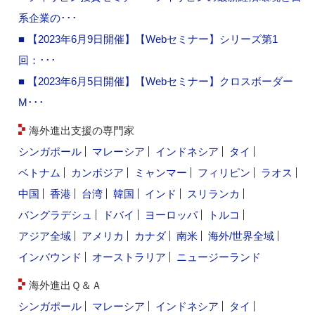
系企業の･･･
■ 【2023年6月9日開催】【Webセミナー】シリーズ第1
回：･･･
■ 【2023年6月5日開催】【Webセミナー】クロスボーダー
M･･･
海外進出支援の専門家
シンガポール
マレーシア
インドネシア
タイ
ベトナム
カンボジア
ミャンマー
フィリピン
ラオス
中国
香港
台湾
韓国
インド
スリランカ
バングラデシュ
ドバイ
ヨーロッパ
トルコ
アジア全域
アメリカ
カナダ
南米
海外/世界全域
インバウンド
オーストラリア
ニュージーランド
海外進出Ｑ＆Ａ
シンガポール
マレーシア
インドネシア
タイ