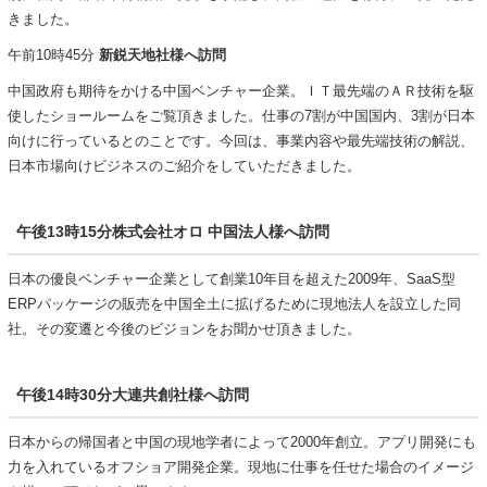
きました。
午前10時45分
新鋭天地社様へ訪問
中国政府も期待をかける中国ベンチャー企業。ＩＴ最先端のＡＲ技術を駆
使したショールームをご覧頂きました。仕事の7割が中国国内、3割が日本
向けに行っているとのことです。今回は、事業内容や最先端技術の解説、
日本市場向けビジネスのご紹介をしていただきました。
午後13時15分
株式会社オロ 中国法人様へ訪問
日本の優良ベンチャー企業として創業10年目を超えた2009年、SaaS型
ERPパッケージの販売を中国全土に拡げるために現地法人を設立した同
社。その変遷と今後のビジョンをお聞かせ頂きました。
午後14時30分
大連共創社様へ訪問
日本からの帰国者と中国の現地学者によって2000年創立。アプリ開発にも
力を入れているオフショア開発企業。現地に仕事を任せた場合のイメージ