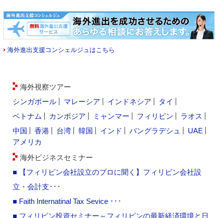
海外進出支援コンシェルジュはこちら
海外視察ツアー
シンガポール
マレーシア
インドネシア
タイ
ベトナム
カンボジア
ミャンマー
フィリピン
ラオス
中国
香港
台湾
韓国
インド
バングラデシュ
UAE
アメリカ
海外ビジネスセミナー
■ 【フィリピン会社設立のプロに聞く】フィリピン会社設
立・会計支･･･
■ Faith Internatinal Tax Sevice ･･･
■ フィリピン投資セミナー～フィリピンの最新経済環境と日