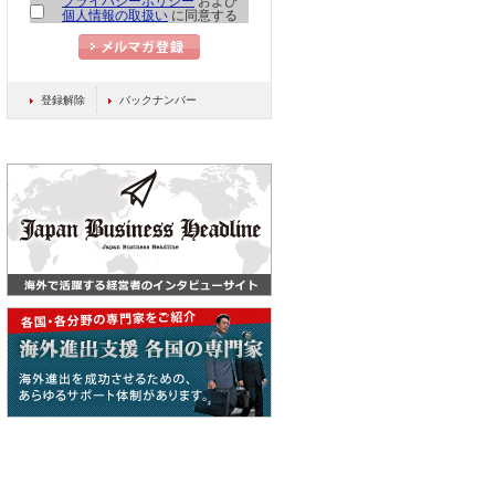
プライバシーポリシー
および
ィリピンの最新経済環境と日系企業の
個人情報の取扱い
に同意する
投資機会（リアル開催） ページを更新
しました。
登録解除
バックナンバー