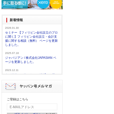
新着情報
2026.01.30
セミナー 【フィリピン会社設立のプロ
に聞く】フィリピン会社設立・会計支
援に関する相談（無料） ページを更新
しました。
2025.07.18
ジャパジアン / 株式会社JAPASIAN ペ
ージを更新しました。
2023.12.11
カメリアコンサルティング / Camellia
Consulting Inc. ページを更新しまし
た。
2023.11.27
Innovare Group（インドネシア） ペー
ご登録はこちら
ジを更新しました。
2023.10.04
セミナー フィリピン投資セミナー～フ