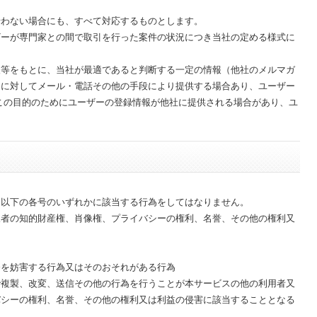
行わない場合にも、すべて対応するものとします。
ザーが専門家との間で取引を行った案件の状況につき当社の定める様式に
。
報等をもとに、当社が最適であると判断する一定の情報（他社のメルマガ
ーに対してメール・電話その他の手段により提供する場合あり、ユーザー
この目的のためにユーザーの登録情報が他社に提供される場合があり、ユ
。
、以下の各号のいずれかに該当する行為をしてはなりません。
三者の知的財産権、肖像権、プライバシーの権利、名誉、その他の権利又
務を妨害する行為又はそのおそれがある行為
で複製、改変、送信その他の行為を行うことが本サービスの他の利用者又
バシーの権利、名誉、その他の権利又は利益の侵害に該当することとなる