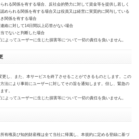
められる関係を有する場合、反社会的勢力に対して資金等を提供し若しく
と認められる関係を有する場合又は役員又は経営に実質的に関与している
べき関係を有する場合
連絡に対して14日間以上応答がない場合
適当でないと判断した場合
措置によってユーザーに生じた損害等について一切の責任を負いません。
更
容を変更し、また、本サービスを終了させることができるものとします。この
る方法により事前にユーザーに対してその旨を通知します。但し、緊急の
します。
措置によってユーザーに生じた損害等について一切の責任を負いません。
る所有権及び知的財産権は全て当社に帰属し、本規約に定める登録に基づ