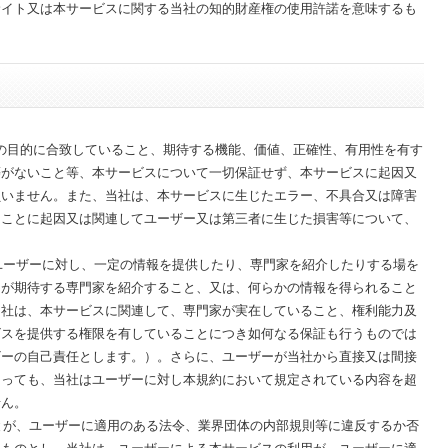
サイト又は本サービスに関する当社の知的財産権の使用許諾を意味するも
特定の目的に合致していること、期待する機能、価値、正確性、有用性を有す
等がないこと等、本サービスについて一切保証せず、本サービスに起因又
負いません。また、当社は、本サービスに生じたエラー、不具合又は障害
たことに起因又は関連してユーザー又は第三者に生じた損害等について、
るユーザーに対し、一定の情報を提供したり、専門家を紹介したりする場を
ーが期待する専門家を紹介すること、又は、何らかの情報を得られること
当社は、本サービスに関連して、専門家が実在していること、権利能力及
ビスを提供する権限を有していることにつき如何なる保証も行うものでは
ザーの自己責任とします。）。さらに、ユーザーが当社から直接又は間接
あっても、当社はユーザーに対し本規約において規定されている内容を超
せん。
ことが、ユーザーに適用のある法令、業界団体の内部規則等に違反するか否