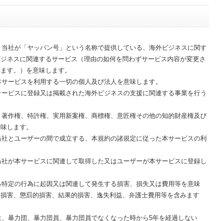
は、当社が「ヤッパン号」という名称で提供している、海外ビジネスに関す
ビジネスに関連するサービス（理由の如何を問わずサービス内容が変更さ
みます。）を意味します。
、本サービスを利用する一切の個人及び法人を意味します。
本サービスに登録又は掲載された海外ビジネスの支援に関連する事業を行う
は、著作権、特許権、実用新案権、商標権、意匠権その他の知的財産権及び
意味します。
、当社とユーザーの間で成立する、本規約の諸規定に従った本サービスの利
、当社が本サービスに関連して取得した又はユーザーが本サービスに登録し
ある特定の行為に起因又は関連して発生する損害、損失又は費用等を意味
別損害、懲罰的損害、結果的損害、逸失利益、弁護士費用等を含みます
とは、暴力団、暴力団員、暴力団員でなくなった時から5年を経過しない