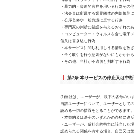
・暴力的・脅迫的言辞を用いる行為その
・法令又は所属する業界団体の内部規則
・公序良俗や一般良識に反する行為
・専門家の判断に錯誤を与えるおそれの
・コンピューター・ウィルスを含む電子
信又は書き込む行為
・本サービスに関し利用しうる情報を改
・全く取引を行う意図がないにもかかわ
・その他、当社が不適切と判断する行為
第7条 本サービスの停止又は中断
(1)当社は、ユーザーが、以下の各号の
当該ユーザーについて、ユーザーとして
認める一切の措置をとることができます。
・本規約又は法令のいずれかの条項に違
・ユーザーが、反社会的勢力に該当した
認められる関係を有する場合、自己又は