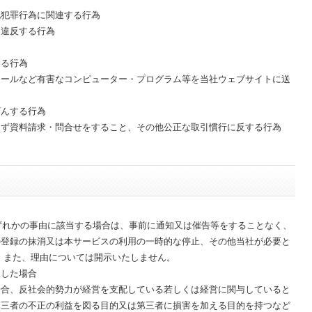
他犯罪行為に関連する行為
に違反する行為
ある行為
メールなど有害なコンピューター・プログラム等を当社ウェブサイトに送
ざんする行為
らず資料請求・問合せをすること、その他公正な取引慣行に反する行為
いずれかの事由に該当する場合は、事前に通知又は催告等をすることなく、
の登録の抹消又は本サービスの利用の一時的な停止、その他当社が必要と
 また、理由については開示いたしません。
反した場合
場合、反社会的勢力が経営を支配している若しくは経営に関与していると
第三者の不正の利益を図る目的又は第三者に損害を加える目的を持つなど