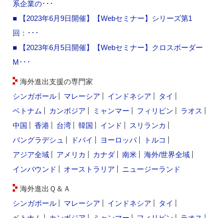
系企業の･･･
■ 【2023年6月9日開催】【Webセミナー】シリーズ第1
回：･･･
■ 【2023年6月5日開催】【Webセミナー】クロスボーダー
M･･･
海外進出支援の専門家
シンガポール
マレーシア
インドネシア
タイ
ベトナム
カンボジア
ミャンマー
フィリピン
ラオス
中国
香港
台湾
韓国
インド
スリランカ
バングラデシュ
ドバイ
ヨーロッパ
トルコ
アジア全域
アメリカ
カナダ
南米
海外/世界全域
インバウンド
オーストラリア
ニュージーランド
海外進出Ｑ＆Ａ
シンガポール
マレーシア
インドネシア
タイ
ベトナム
カンボジア
ミャンマー
フィリピン
ラオス