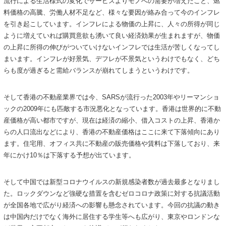
流行による生活様式の変化でサービスよりモノへの需要が増えたこと、燃
料価格の高騰、労働人材不足など、様々な要因が絡み合って今のインフレ
を引き起こしています。インフレによる物価の上昇に、人々の所得が同じ
ように増えていれば購買意欲も湧いて良い経済効果が生まれますが、物価
の上昇に所得の伸びがついていけないインフレでは生活が苦しくなってし
まいます。インフレが好景気、デフレが不景気というわけでもなく、どち
らも度が過ぎると需給バランスが崩れてしまうというわけです。
そして香港の不動産業界では今、SARSが流行った2003年やリーマンショ
ックの2009年にも匹敵する市況悪化となっています。香港は世界的に不動
産価格が高い都市ですが、現在は経済の縮小、借入コストの上昇、香港か
らの人口流出などにより、香港の不動産価格はここに来て下落傾向にあり
ます。住宅用、オフィス共に不動産の販売価格や賃料は下落しており、来
年にかけ10％は下落する予想が出ています。
そして中国では新型コロナウイルスの新規感染者数が過去最多となりまし
た。ロックダウンなど強硬な措置を含むゼロコロナ政策に対する抗議活動
が全国各地で広がり経済への影響も懸念されています。今回の抗議の動き
は中国内だけでなく海外に居住する学生等へも広がり、東京やロンドンな