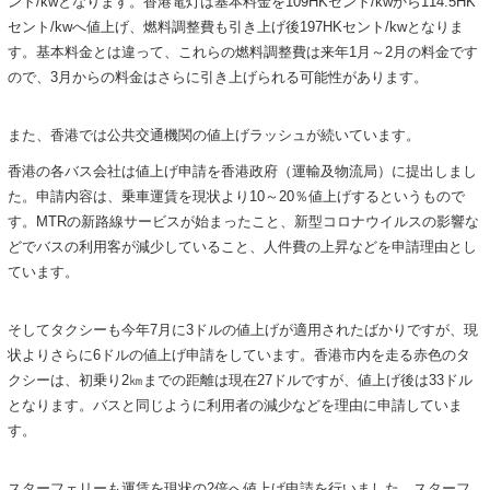
ント/kwとなります。香港電灯は基本料金を109HKセント/kwから114.5HK
セント/kwへ値上げ、燃料調整費も引き上げ後197HKセント/kwとなりま
す。基本料金とは違って、これらの燃料調整費は来年1月～2月の料金です
ので、3月からの料金はさらに引き上げられる可能性があります。
また、香港では公共交通機関の値上げラッシュが続いています。
香港の各バス会社は値上げ申請を香港政府（運輸及物流局）に提出しまし
た。申請内容は、乗車運賃を現状より10～20％値上げするというもので
す。MTRの新路線サービスが始まったこと、新型コロナウイルスの影響な
どでバスの利用客が減少していること、人件費の上昇などを申請理由とし
ています。
そしてタクシーも今年7月に3ドルの値上げが適用されたばかりですが、現
状よりさらに6ドルの値上げ申請をしています。香港市内を走る赤色のタ
クシーは、初乗り2㎞までの距離は現在27ドルですが、値上げ後は33ドル
となります。バスと同じように利用者の減少などを理由に申請していま
す。
スターフェリーも運賃を現状の2倍へ値上げ申請を行いました。スターフ