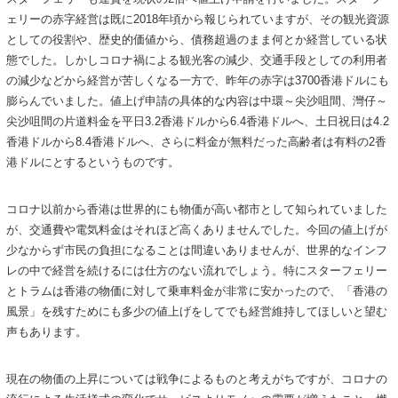
ェリーの赤字経営は既に2018年頃から報じられていますが、その観光資源
としての役割や、歴史的価値から、債務超過のまま何とか経営している状
態でした。しかしコロナ禍による観光客の減少、交通手段としての利用者
の減少などから経営が苦しくなる一方で、昨年の赤字は3700香港ドルにも
膨らんでいました。値上げ申請の具体的な内容は中環～尖沙咀間、灣仔～
尖沙咀間の片道料金を平日3.2香港ドルから6.4香港ドルへ、土日祝日は4.2
香港ドルから8.4香港ドルへ、さらに料金が無料だった高齢者は有料の2香
港ドルにとするというものです。
コロナ以前から香港は世界的にも物価が高い都市として知られていました
が、交通費や電気料金はそれほど高くありませんでした。今回の値上げが
少なからず市民の負担になることは間違いありませんが、世界的なインフ
レの中で経営を続けるには仕方のない流れでしょう。特にスターフェリー
とトラムは香港の物価に対して乗車料金が非常に安かったので、「香港の
風景」を残すためにも多少の値上げをしてでも経営維持してほしいと望む
声もあります。
現在の物価の上昇については戦争によるものと考えがちですが、コロナの