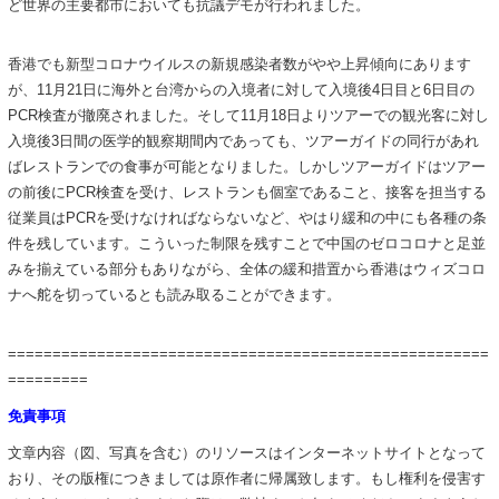
ど世界の主要都市においても抗議デモが行われました。
香港でも新型コロナウイルスの新規感染者数がやや上昇傾向にあります
が、11月21日に海外と台湾からの入境者に対して入境後4日目と6日目の
PCR検査が撤廃されました。そして11月18日よりツアーでの観光客に対し
入境後3日間の医学的観察期間内であっても、ツアーガイドの同行があれ
ばレストランでの食事が可能となりました。しかしツアーガイドはツアー
の前後にPCR検査を受け、レストランも個室であること、接客を担当する
従業員はPCRを受けなければならないなど、やはり緩和の中にも各種の条
件を残しています。こういった制限を残すことで中国のゼロコロナと足並
みを揃えている部分もありながら、全体の緩和措置から香港はウィズコロ
ナへ舵を切っているとも読み取ることができます。
======================================================
=========
免責事項
文章内容（図、写真を含む）のリソースはインターネットサイトとなって
おり、その版権につきましては原作者に帰属致します。もし権利を侵害す