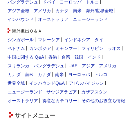
バングラデシュ
ドバイ
ヨーロッパ
トルコ
アジア全域
アメリカ
カナダ
南米
海外/世界全域
インバウンド
オーストラリア
ニュージーランド
海外進出Ｑ＆Ａ
シンガポール
マレーシア
インドネシア
タイ
ベトナム
カンボジア
ミャンマー
フィリピン
ラオス
中国に関する Q&A
香港
台湾
韓国
インド
スリランカ
バングラデシュ
UAE
アジア
アメリカ
カナダ
南米
カナダ
南米
ヨーロッパ
トルコ
世界全域
インバウンドQ&A
アゼルバイジャン
ニュージーランド
サウジアラビア
カザフスタン
オーストラリア
得意なカテゴリー
その他のお役立ち情報
サイトメニュー