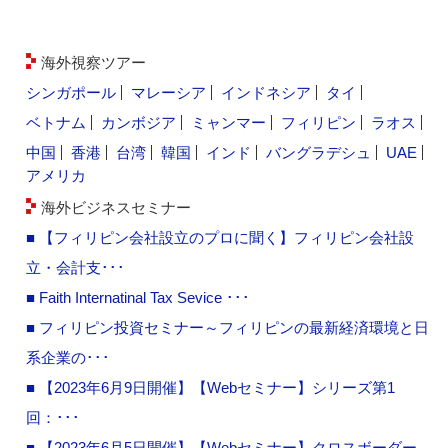
海外視察ツアー
シンガポール
マレーシア
インドネシア
タイ
ベトナム
カンボジア
ミャンマー
フィリピン
ラオス
中国
香港
台湾
韓国
インド
バングラデシュ
UAE
アメリカ
海外ビジネスセミナー
■ 【フィリピン会社設立のプロに聞く】フィリピン会社設
立・会計支･･･
■ Faith Internatinal Tax Sevice ･･･
■ フィリピン投資セミナー～フィリピンの最新経済環境と日
系企業の･･･
■ 【2023年6月9日開催】【Webセミナー】シリーズ第1
回：･･･
■ 【2023年6月5日開催】【Webセミナー】クロスボーダー