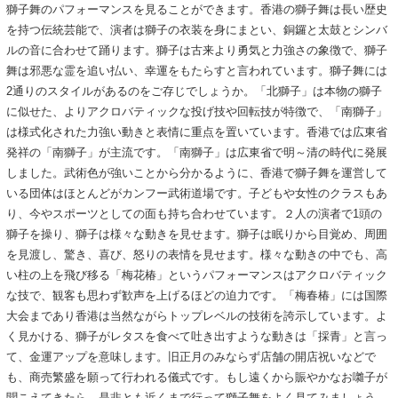
獅子舞のパフォーマンスを見ることができます。香港の獅子舞は長い歴史
を持つ伝統芸能で、演者は獅子の衣装を身にまとい、銅鑼と太鼓とシンバ
ルの音に合わせて踊ります。獅子は古来より勇気と力強さの象徴で、獅子
舞は邪悪な霊を追い払い、幸運をもたらすと言われています。獅子舞には
2通りのスタイルがあるのをご存じでしょうか。「北獅子」は本物の獅子
に似せた、よりアクロバティックな投げ技や回転技が特徴で、「南獅子」
は様式化された力強い動きと表情に重点を置いています。香港では広東省
発祥の「南獅子」が主流です。「南獅子」は広東省で明～清の時代に発展
しました。武術色が強いことから分かるように、香港で獅子舞を運営して
いる団体はほとんどがカンフー武術道場です。子どもや女性のクラスもあ
り、今やスポーツとしての面も持ち合わせています。２人の演者で1頭の
獅子を操り、獅子は様々な動きを見せます。獅子は眠りから目覚め、周囲
を見渡し、驚き、喜び、怒りの表情を見せます。様々な動きの中でも、高
い柱の上を飛び移る「梅花椿」というパフォーマンスはアクロバティック
な技で、観客も思わず歓声を上げるほどの迫力です。「梅春椿」には国際
大会まであり香港は当然ながらトップレベルの技術を誇示しています。よ
く見かける、獅子がレタスを食べて吐き出すような動きは「採青」と言っ
て、金運アップを意味します。旧正月のみならず店舗の開店祝いなどで
も、商売繁盛を願って行われる儀式です。もし遠くから賑やかなお囃子が
聞こえてきたら、是非とも近くまで行って獅子舞をよく見てみましょう。