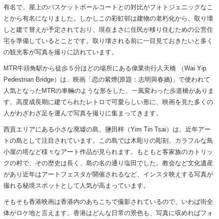
有名で、屋上のバスケットボールコートとの対比がフォトジェニックなこ
とから有名になりました。しかしこの彩虹邨は建物の老朽化から、取り壊
しと建て替えが予定されており、現在まさに住民が移り住むための公営住
宅を準備しているとことです。取り壊される前に一目見ておきたいと多く
の観光客が写真を撮りに訪れています。
MTR牛頭角駅から徒歩５分ほどの場所にある偉業街行人天橋 （Wai Yip
Pedestrian Bridge）は、映画「恋の紫煙(原題：志明與春嬌)」で使われて
人気となったMTRの車輛のような形をした、一風変わった歩道橋がありま
す。高度成長期に建てられたレトロで可愛らしい形に、映画を見た多くの
人がわざわざ足を運んで写真を撮りに集まってきます。
西貢エリアにある小さな廃墟の島、鹽田梓（Yim Tin Tsai）は、近年アー
トの島として注目されています。この島では木彫りの彫刻、カラフルな鳥
小屋の塔など様々なアート作品が見られます。もともと客家族のカトリッ
クの村で、その歴史は長く、島の名の通り塩田でした。教会など文化遺産
があり近年はアートフェスタが開催されるなど、インスタ映えする写真が
撮れる秘境スポットとして人気が高まっています。
そもそも香港映画は香港内のあちこちで撮影されているので、いわば街全
体がロケ地と言えます。香港はどんな日常の景色も、写真に収めればフォ