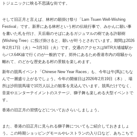
トジェニックに映る不思議な街です。
そして旧正月と言えば、林村の願掛け祭り「Lam Tsuen Well-Wishing
Festival」です。新界にある林村という村の伝統行事で、みかんに願い事
を書いた札を付け、天后廟のそばにあるガジュマルの樹である許願樹
(Wishing Tree）に投げ掛けると、願いが叶うとされています。期間は2026
年2月17日（火）〜3月3日（火）です。交通のアクセスはMTR大埔墟駅か
らバス64K線で行くのが一般的です。郊外にあるため香港市内の喧騒から
離れて、のどかな歴史ある村の景観を楽しめます。
新年の競馬イベント「Chinese New Year Races」も、今年は午(馬)にちな
んで一層盛り上がるでしょう。今年の開催日は2026年2月19日（木）、場
所は沙田競馬場で10万人以上の観客を見込んでいます。競馬だけでなく、
音楽やエンターテイメントのステージ、獅子舞も楽しめる大型イベントで
す。
香港の旧正月の習慣などについておさらいしましょう。
また、香港の旧正月に見られる獅子舞についてもご紹介しておきましょ
う。この時期ショッピングモールやレストランの入り口など、あちこちで