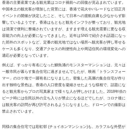
香港の主要産業である観光業はコロナ禍前への回復が見込まれています。
中国本土の観光客が増加した背景には、香港で花火やパレードなど旧正月
イベントの開催が決定したこと、そして日本への渡航自粛も少なからず影
響しているようです。香港はもともと観光インフラが整っており、観光地
は清潔で便利に整備されていますが、ますます増える観光需要に更なる収
容能力の向上が必要になってきました。近年はSNSで紹介され話題になっ
た郊外のスポットなど、定番の観光地ではない場所へ観光客が押し寄せる
ケースも多くなり、交通アクセスの利便性向上や周辺住民の環境変化への
適応が必要となっています。
例えば、すっかり有名になった鰂魚涌のモンスターマンションは、元々は
一般市民が暮らす集合住宅に過ぎませんでしたが、映画「トランスフォー
マー」のロケ地で一躍有名になりました。密集した高層の集合住宅が作り
出す独特な景色は、香港の人口密度を凝縮させたような様相で、話題にな
ると観光客からプロの写真家まで様々な人が押しかけました。2018年頃の
ピーク時には住民以外の立ち入りが禁止になるほどでしたが、コロナ後に
は観光客の訪問が再び許可されるようになりました。ドローンでの撮影は
禁止されています。
同様の集合住宅では彩虹邨 (チョイホンマンション)も、カラフルな外壁が