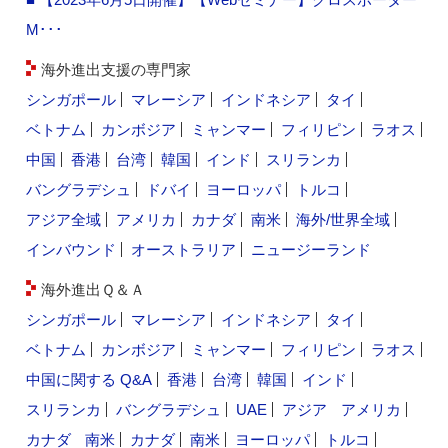
M･･･
海外進出支援の専門家
シンガポール
マレーシア
インドネシア
タイ
ベトナム
カンボジア
ミャンマー
フィリピン
ラオス
中国
香港
台湾
韓国
インド
スリランカ
バングラデシュ
ドバイ
ヨーロッパ
トルコ
アジア全域
アメリカ
カナダ
南米
海外/世界全域
インバウンド
オーストラリア
ニュージーランド
海外進出Ｑ＆Ａ
シンガポール
マレーシア
インドネシア
タイ
ベトナム
カンボジア
ミャンマー
フィリピン
ラオス
中国に関する Q&A
香港
台湾
韓国
インド
スリランカ
バングラデシュ
UAE
アジア
アメリカ
カナダ
南米
カナダ
南米
ヨーロッパ
トルコ