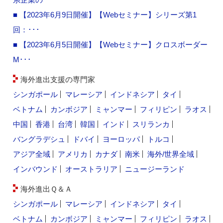
■ 【2023年6月9日開催】【Webセミナー】シリーズ第1
回：･･･
■ 【2023年6月5日開催】【Webセミナー】クロスボーダー
M･･･
海外進出支援の専門家
シンガポール
マレーシア
インドネシア
タイ
ベトナム
カンボジア
ミャンマー
フィリピン
ラオス
中国
香港
台湾
韓国
インド
スリランカ
バングラデシュ
ドバイ
ヨーロッパ
トルコ
アジア全域
アメリカ
カナダ
南米
海外/世界全域
インバウンド
オーストラリア
ニュージーランド
海外進出Ｑ＆Ａ
シンガポール
マレーシア
インドネシア
タイ
ベトナム
カンボジア
ミャンマー
フィリピン
ラオス