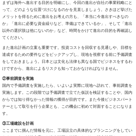
まずは海外へ進出する目的を明確にし、今回の進出が自社の事業戦略にと
って、どのような位置づけになるのかを見直しましょう。さきほど挙げた
メリットを得るために進出をお考えの方も、「本当に今進出すべきなの
か」「進出に必要な資金繰りなど、準備はできているか」、そして「進出
以外の選択肢は他にないのか」など、時間をかけて進出の目的を再確認し
てください。
また進出計画の立案も重要です。投資コストを回収する見通しや、目標を
達成するための要件などをピックアップし、現地を視察する前に予備調査
をしておきましょう。日本とは文化も法律も異なる国でビジネスをするわ
けですから、進出によるリスクも知っておかなければなりません。
②事前調査を実施
国内で予備調査を実施したら、いよいよ実際に現地へ訪れて、事前調査を
実施します。この段階では予備調査で立てた仮説を検証することや、国内
からでは知り得なかった情報の獲得が目的です。また今後ビジネスパート
ナーとして取引を行う企業とも、この機会に初めて対面することになりま
す。
③工場建設を計画
ここまでに掴んだ情報を元に、工場設立の具体的なプランニングをしてい