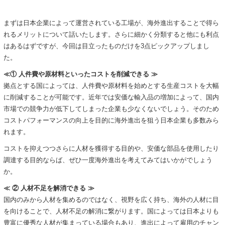
まずは日本企業によって運営されている工場が、海外進出することで得ら
れるメリットについて話いたします。さらに細かく分類すると他にも利点
はあるはずですが、今回は目立ったものだけを3点ピックアップしまし
た。
≪① 人件費や原材料といったコストを削減できる ≫
拠点とする国によっては、人件費や原材料を始めとする生産コストを大幅
に削減することが可能です。近年では安価な輸入品の増加によって、国内
市場での競争力が低下してしまった企業も少なくないでしょう。そのため
コストパフォーマンスの向上を目的に海外進出を狙う日本企業も多数みら
れます。
コストを抑えつつさらに人材を獲得する目的や、安価な部品を使用したり
調達する目的ならば、ぜひ一度海外進出を考えてみてはいかがでしょう
か。
≪ ② 人材不足を解消できる ≫
国内のみから人材を集めるのではなく、視野を広く持ち、海外の人材に目
を向けることで、人材不足の解消に繋がります。国によっては日本よりも
豊富に優秀な人材が集まっている場合もあり、進出によって雇用のチャン