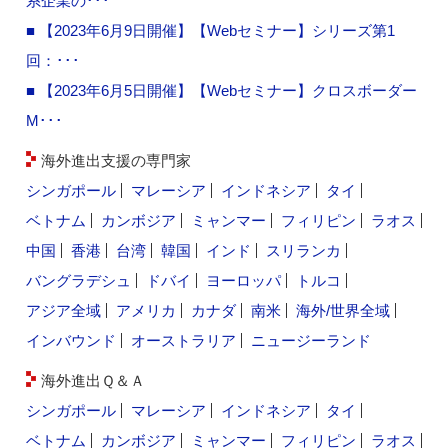
系企業の･･･
■ 【2023年6月9日開催】【Webセミナー】シリーズ第1
回：･･･
■ 【2023年6月5日開催】【Webセミナー】クロスボーダー
M･･･
海外進出支援の専門家
シンガポール
マレーシア
インドネシア
タイ
ベトナム
カンボジア
ミャンマー
フィリピン
ラオス
中国
香港
台湾
韓国
インド
スリランカ
バングラデシュ
ドバイ
ヨーロッパ
トルコ
アジア全域
アメリカ
カナダ
南米
海外/世界全域
インバウンド
オーストラリア
ニュージーランド
海外進出Ｑ＆Ａ
シンガポール
マレーシア
インドネシア
タイ
ベトナム
カンボジア
ミャンマー
フィリピン
ラオス