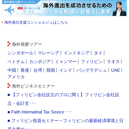
海外進出支援コンシェルジュはこちら
海外視察ツアー
シンガポール
マレーシア
インドネシア
タイ
ベトナム
カンボジア
ミャンマー
フィリピン
ラオス
中国
香港
台湾
韓国
インド
バングラデシュ
UAE
アメリカ
海外ビジネスセミナー
■ 【フィリピン会社設立のプロに聞く】フィリピン会社設
立・会計支･･･
■ Faith Internatinal Tax Sevice ･･･
■ フィリピン投資セミナー～フィリピンの最新経済環境と日