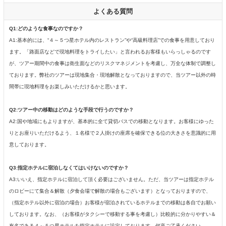
よくある質問
Q1:どのような食事なのですか？
A1:基本的には、“４～５つ星ホテル内のレストラン”や“高級料理店”での食事を用意しており
ます。「路面店などで現地料理をトライしたい」と言われるお客様もいらっしゃるのです
が、ツアー期間中の食事は衛生面などのリスクマネジメントを考慮し、万全な体制で調整し
ております。弊社のツアーは現地集合・現地解散となっておりますので、当ツアー以外の時
間帯に現地料理をお楽しみいただけるかと思います。
Q2:ツアー中の移動はどのような手段で行うのですか？
A2:国や地域にもよりますが、基本的に全て貸切バスでの移動となります。お客様にゆった
りとお座りいただけるよう、１名様で２人掛けの座席を確保できる位の大きさを意識的に用
意しております。
Q3:指定ホテルに宿泊しなくてはいけないのですか？
A3:いいえ、指定ホテルに宿泊して頂く必要はございません。ただ、当ツアーは指定ホテル
のロビーにて集合＆解散（夕食会場で解散の場合もございます）となっておりますので、
（指定ホテル以外に宿泊の場合）お客様が宿泊されているホテルまでの移動は各自でお願い
しております。なお、（お客様がタクシーで移動する事を考慮し）比較的に分かりやすい＆
有名である４～５つ星ホテルを指定ホテルに設定しております。何卒ご了承ください。