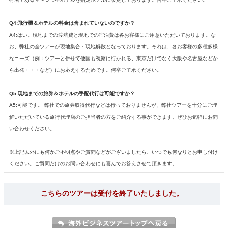
Q4:飛行機＆ホテルの料金は含まれていないのですか？
A4:はい。現地までの渡航費と現地での宿泊費は各お客様にご用意いただいております。な
お、弊社の全ツアーが現地集合・現地解散となっております。それは、各お客様の多種多様
なニーズ（例：ツアーと併せて他国も視察に行かれる、東京だけでなく大阪や名古屋などか
ら出発・・・など）にお応えするためです。何卒ご了承ください。
Q5:現地までの旅券＆ホテルの手配代行は可能ですか？
A5:可能です。 弊社での旅券取得代行などは行っておりませんが、弊社ツアーを十分にご理
解いただいている旅行代理店のご担当者の方をご紹介する事ができます。ぜひお気軽にお問
い合わせください。
※上記以外にも何かご不明点やご質問などがございましたら、いつでも何なりとお申し付け
ください。ご質問だけのお問い合わせにも喜んでお答えさせて頂きます。
こちらのツアーは受付を終了いたしました。