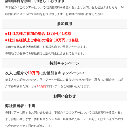
詳細資料を別途ご用意しております
※下記の「
このツアーについての詳細資料を希望する
」よりお問い合わせ頂きましたら、24
時間以内にメールにて詳細をお送り致します。お気軽にお問い合せください。
参加費用
■1社1名様ご参加の場合 12万円／1名様
■1社2名様以上ご参加の場合 10万円／1名様
※ホテル代＆航空券は別途、お客様各自でご用意いただきます。
※現地での食事代＆移動費は上記の料金に含まれております。
特別キャンペーン
友人ご紹介で
10万円
にお値引きキャンペーン中！
※友人をご紹介いただき、
同ツアーへ一緒にご参加
いただいた場合、
双方
（ご紹介者・ご紹
介で参加された方）とも
10万円
で同ツアーをご利用いただけます。
お問い合わせ
弊社担当者：中川
※同ツアーに関するお問い合わせは、下記の「このツアーについての詳細資料を希望する」
よりお願い致します。弊社担当がシンガポール在住のため、メールもしくはスカイプでの打
ち合わせとさせて頂ければ幸いです。