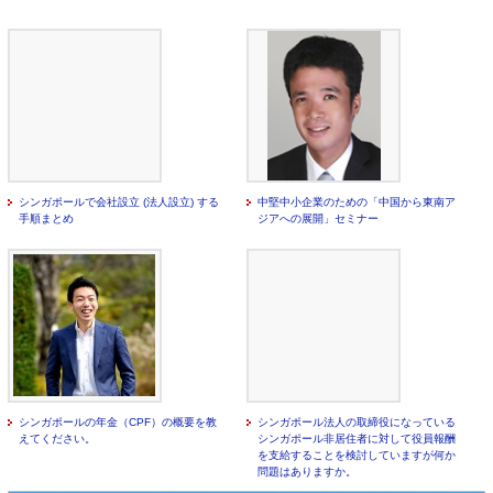
シンガポールで会社設立 (法人設立) する
中堅中小企業のための「中国から東南ア
手順まとめ
ジアへの展開」セミナー
シンガポールの年金（CPF）の概要を教
シンガポール法人の取締役になっている
えてください。
シンガポール非居住者に対して役員報酬
を支給することを検討していますが何か
問題はありますか。