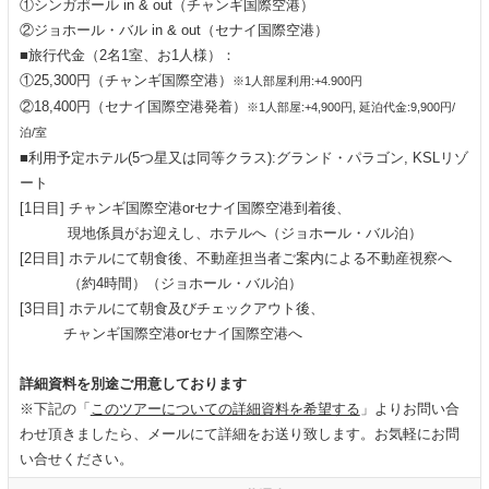
①シンガポール in & out（チャンギ国際空港）
②ジョホール・バル in & out（セナイ国際空港）
■旅行代金（2名1室、お1人様）：
①25,300円（チャンギ国際空港）
※1人部屋利用:+4.900円
②18,400円（セナイ国際空港発着）
※1人部屋:+4,900円, 延泊代金:9,900円/
泊/室
■利用予定ホテル(5つ星又は同等クラス):グランド・パラゴン, KSLリゾ
ート
[1日目] チャンギ国際空港orセナイ国際空港到着後、
現地係員がお迎えし、ホテルへ（ジョホール・バル泊）
[2日目] ホテルにて朝食後、不動産担当者ご案内による不動産視察へ
（約4時間）（ジョホール・バル泊）
[3日目] ホテルにて朝食及びチェックアウト後、
チャンギ国際空港orセナイ国際空港へ
詳細資料を別途ご用意しております
※下記の「
このツアーについての詳細資料を希望する
」よりお問い合
わせ頂きましたら、メールにて詳細をお送り致します。お気軽にお問
い合せください。