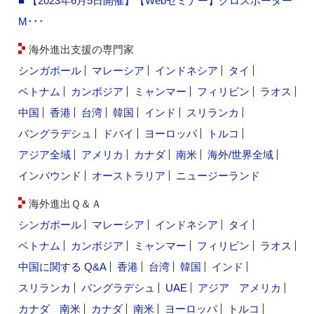
■ 【2023年6月5日開催】【Webセミナー】クロスボーダー
M･･･
海外進出支援の専門家
シンガポール
マレーシア
インドネシア
タイ
ベトナム
カンボジア
ミャンマー
フィリピン
ラオス
中国
香港
台湾
韓国
インド
スリランカ
バングラデシュ
ドバイ
ヨーロッパ
トルコ
アジア全域
アメリカ
カナダ
南米
海外/世界全域
インバウンド
オーストラリア
ニュージーランド
海外進出Ｑ＆Ａ
シンガポール
マレーシア
インドネシア
タイ
ベトナム
カンボジア
ミャンマー
フィリピン
ラオス
中国に関する Q&A
香港
台湾
韓国
インド
スリランカ
バングラデシュ
UAE
アジア
アメリカ
カナダ
南米
カナダ
南米
ヨーロッパ
トルコ