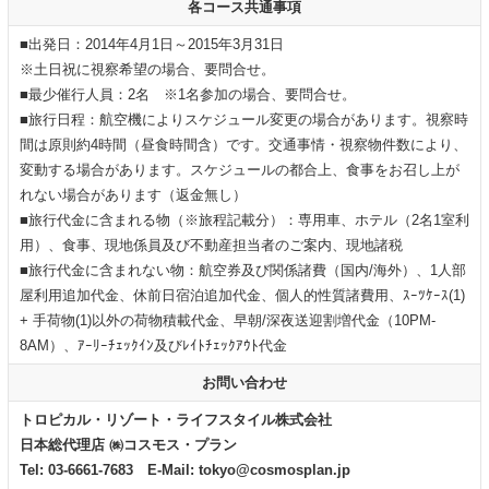
各コース共通事項
■出発日：2014年4月1日～2015年3月31日
※土日祝に視察希望の場合、要問合せ。
■最少催行人員：2名 ※1名参加の場合、要問合せ。
■旅行日程：航空機によりスケジュール変更の場合があります。視察時
間は原則約4時間（昼食時間含）です。交通事情・視察物件数により、
変動する場合があります。スケジュールの都合上、食事をお召し上が
れない場合があります（返金無し）
■旅行代金に含まれる物（※旅程記載分）：専用車、ホテル（2名1室利
用）、食事、現地係員及び不動産担当者のご案内、現地諸税
■旅行代金に含まれない物：航空券及び関係諸費（国内/海外）、1人部
屋利用追加代金、休前日宿泊追加代金、個人的性質諸費用、ｽｰﾂｹｰｽ(1)
+ 手荷物(1)以外の荷物積載代金、早朝/深夜送迎割増代金（10PM-
8AM）、ｱｰﾘｰﾁｪｯｸｲﾝ及びﾚｲﾄﾁｪｯｸｱｳﾄ代金
お問い合わせ
トロピカル・リゾート・ライフスタイル株式会社
日本総代理店 ㈱コスモス・プラン
Tel: 03-6661-7683 E-Mail: tokyo@cosmosplan.jp