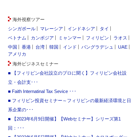
海外視察ツアー
シンガポール
マレーシア
インドネシア
タイ
ベトナム
カンボジア
ミャンマー
フィリピン
ラオス
中国
香港
台湾
韓国
インド
バングラデシュ
UAE
アメリカ
海外ビジネスセミナー
■ 【フィリピン会社設立のプロに聞く】フィリピン会社設
立・会計支･･･
■ Faith Internatinal Tax Sevice ･･･
■ フィリピン投資セミナー～フィリピンの最新経済環境と日
系企業の･･･
■ 【2023年6月9日開催】【Webセミナー】シリーズ第1
回：･･･