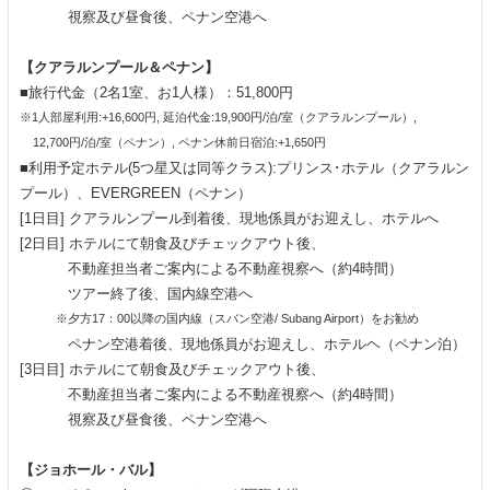
視察及び昼食後、ペナン空港へ
【クアラルンプール＆ペナン】
■旅行代金（2名1室、お1人様）：51,800円
※1人部屋利用:+16,600円, 延泊代金:19,900円/泊/室（クアラルンプール）,
12,700円/泊/室（ペナン）, ペナン休前日宿泊:+1,650円
■利用予定ホテル(5つ星又は同等クラス):プリンス･ホテル（クアラルン
プール）、EVERGREEN（ペナン）
[1日目] クアラルンプール到着後、現地係員がお迎えし、ホテルへ
[2日目] ホテルにて朝食及びチェックアウト後、
不動産担当者ご案内による不動産視察へ（約4時間）
ツアー終了後、国内線空港へ
※夕方17：00以降の国内線（スバン空港/ Subang Airport）をお勧め
ペナン空港着後、現地係員がお迎えし、ホテルヘ（ペナン泊）
[3日目] ホテルにて朝食及びチェックアウト後、
不動産担当者ご案内による不動産視察へ（約4時間）
視察及び昼食後、ペナン空港へ
【ジョホール・バル】