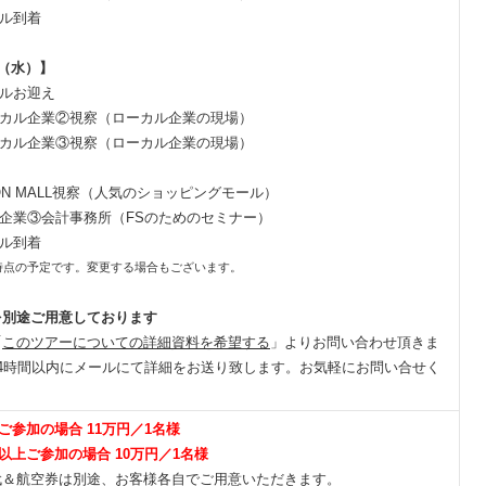
ホテル到着
日（水）】
ホテルお迎え
 ローカル企業②視察（ローカル企業の現場）
 ローカル企業③視察（ローカル企業の現場）
AEON MALL視察（人気のショッピングモール）
 日系企業③会計事務所（FSのためのセミナー）
ホテル到着
時点の予定です。変更する場合もございます。
を別途ご用意しております
「
このツアーについての詳細資料を希望する
」よりお問い合わせ頂きま
24時間以内にメールにて詳細をお送り致します。お気軽にお問い合せく
様ご参加の場合 11万円／1名様
様以上ご参加の場合 10万円／1名様
代＆航空券は別途、お客様各自でご用意いただきます。