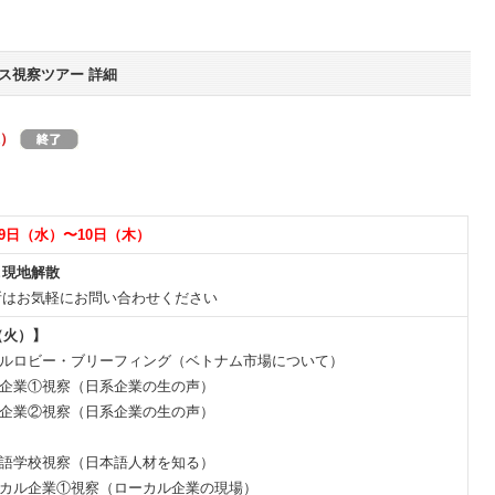
ス視察ツアー 詳細
水）
月9日（水）〜10日（木）
＆現地解散
所はお気軽にお問い合わせください
（火）】
 ホテルロビー・ブリーフィング（ベトナム市場について）
 日系企業①視察（日系企業の生の声）
 日系企業②視察（日系企業の生の声）
 日本語学校視察（日本語人材を知る）
 ローカル企業①視察（ローカル企業の現場）