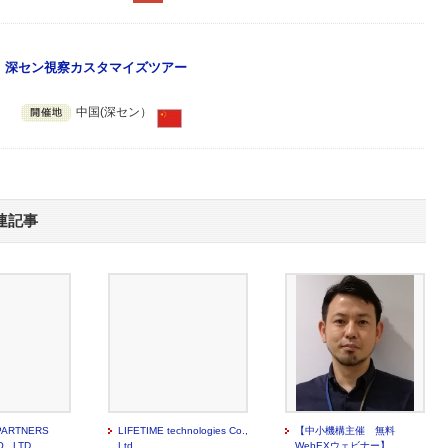
主催》深セン視察カスタマイズツアー
。
中国(深セン）
連記事
PARTNERS
LIFETIME technologies Co.,
【中小機構主催 無料
., LTD.
Ltd
WebEXウェビナー】