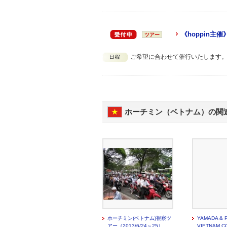
《hoppin
ツアー
ご希望に合わせて催行いたします
ホーチミン（ベトナム）の関
ホーチミン(ベトナム)視察ツ
YAMADA & 
アー（2013/6/24～25）
VIETNAM CO