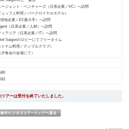
バーエージェント・ベンチャーズ（日系企業／VC）へ訪問
会（ビュッフェ料理／パークロイヤルホテル）
gia社（現地企業／EC最大手）へ訪問
HR Agent（日系企業／人材）へ訪問
タリフィアジア（日系企業／IT）へ訪問
d Hotel Saigonのロビーにてフリータイム
会（ベトナム料理／テンプルクラブ）
解散（夕食会の会場にて）
580
581
のツアーは受付を終了いたしました。