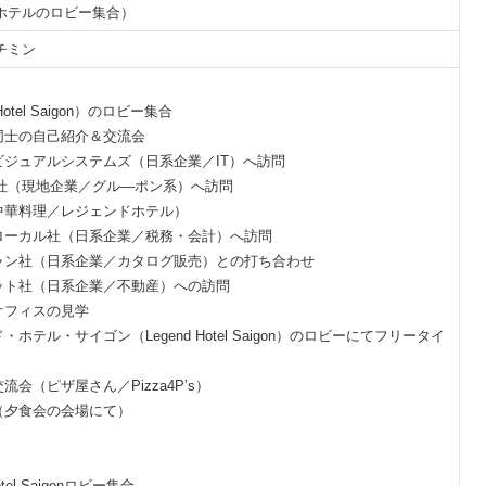
ホテルのロビー集合）
チミン
 Hotel Saigon）のロビー集合
者様同士の自己紹介＆交流会
ディビジュアルシステムズ（日系企業／IT）へ訪問
gMua社（現地企業／グル―ポン系）へ訪問
会（中華料理／レジェンドホテル）
・グローカル社（日系企業／税務・会計）へ訪問
ンニャン社（日系企業／カタログ販売）との打ち合わせ
アセット社（日系企業／不動産）への訪問
ルオフィスの見学
ンド・ホテル・サイゴン（Legend Hotel Saigon）のロビーにてフリータイ
交流会（ピザ屋さん／Pizza4P’s）
解散（夕食会の会場にて）
Hotel Saigonロビー集合