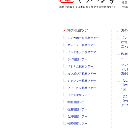
運営
MAIL
海外視察ツアー
海外
シンガポール視察ツアー
【フ
に聞
マレーシア視察ツアー
立・会
インドネシア視察ツアー
Faith
...
タイ視察ツアー
フィ
ベトナム視察ツアー
ィリ
カンボジア視察ツアー
系企業
ミャンマー視察ツアー
【2
【W
フィリピン視察ツアー
1回：.
ラオス視察ツアー
【2
【W
中国視察ツアー
ダーM
香港視察ツアー
台湾視察ツアー
韓国視察ツアー