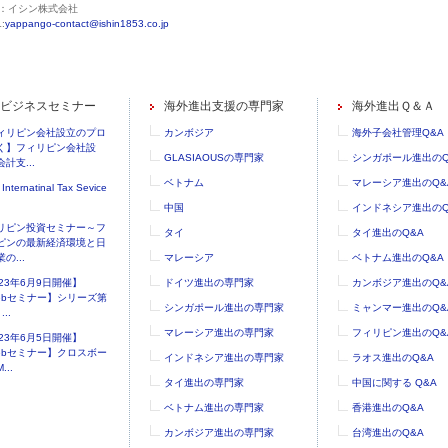
：イシン株式会社
:
yappango-contact@ishin1853.co.jp
ビジネスセミナー
海外進出支援の専門家
海外進出Ｑ＆Ａ
ィリピン会社設立のプロ
カンボジア
海外子会社管理Q&A
く】フィリピン会社設
GLASIAOUSの専門家
シンガポール進出のQ
計支...
ベトナム
マレーシア進出のQ&
 Internatinal Tax Sevice
中国
インドネシア進出のQ
リピン投資セミナー～フ
タイ
タイ進出のQ&A
ピンの最新経済環境と日
の...
マレーシア
ベトナム進出のQ&A
023年6月9日開催】
ドイツ進出の専門家
カンボジア進出のQ&
ebセミナー】シリーズ第
シンガポール進出の専門家
ミャンマー進出のQ&
..
マレーシア進出の専門家
フィリピン進出のQ&
023年6月5日開催】
ebセミナー】クロスボー
インドネシア進出の専門家
ラオス進出のQ&A
...
タイ進出の専門家
中国に関する Q&A
ベトナム進出の専門家
香港進出のQ&A
カンボジア進出の専門家
台湾進出のQ&A