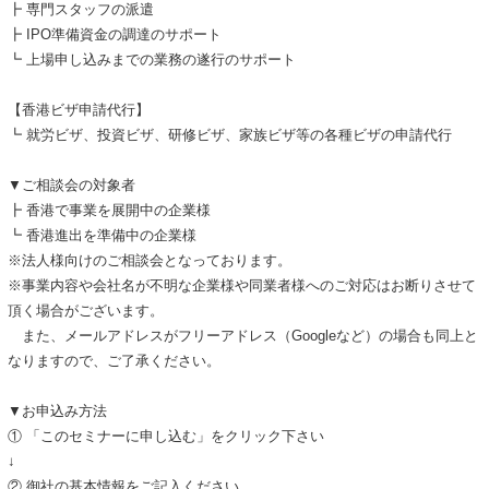
┣ 専門スタッフの派遣
┣ IPO準備資金の調達のサポート
┗ 上場申し込みまでの業務の遂行のサポート
【香港ビザ申請代行】
┗ 就労ビザ、投資ビザ、研修ビザ、家族ビザ等の各種ビザの申請代行
▼ご相談会の対象者
┣ 香港で事業を展開中の企業様
┗ 香港進出を準備中の企業様
※法人様向けのご相談会となっております。
※事業内容や会社名が不明な企業様や同業者様へのご対応はお断りさせて
頂く場合がございます。
また、メールアドレスがフリーアドレス（Googleなど）の場合も同上と
なりますので、ご了承ください。
▼お申込み方法
① 「このセミナーに申し込む」をクリック下さい
↓
② 御社の基本情報をご記入ください