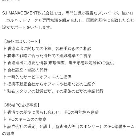
S.I.MANAGEMENT株式会社では、専門知識が豊富なメンバーが、強いロ
ーカルネットワークと専門知識を組み合わせ、国際的基準に合致した会社
設立サポートをいたします。
【海外進出サポート】
┣ 香港進出に関しての予算、各種手続きのご相談
┣ 将来の戦略に合った海外での組織構築のご提案
┣ 香港進出に必要な情報(市場調査、進出形態決定等)のご提供
┣ 会社設立・登記の代行
┣ 一時的なサービスオフィスのご提供
┣ 提携不動産会社からオフィスや社宅などのご紹介
┗ 駐在スタッフの就労ビザ、その家族のビザの申請代行
【香港IPO支援事業】
┣ 香港での基準に照らし合わせ、IPOの可能性を判断
┣ IPOスキームのご提案
┣ 証券会社の選定、弁護士、監査法人等（スポンサー）のIPO準備チーム
の組成