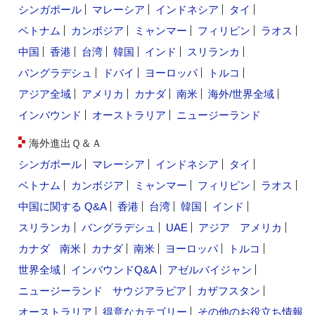
シンガポール
マレーシア
インドネシア
タイ
ベトナム
カンボジア
ミャンマー
フィリピン
ラオス
中国
香港
台湾
韓国
インド
スリランカ
バングラデシュ
ドバイ
ヨーロッパ
トルコ
アジア全域
アメリカ
カナダ
南米
海外/世界全域
インバウンド
オーストラリア
ニュージーランド
海外進出Ｑ＆Ａ
シンガポール
マレーシア
インドネシア
タイ
ベトナム
カンボジア
ミャンマー
フィリピン
ラオス
中国に関する Q&A
香港
台湾
韓国
インド
スリランカ
バングラデシュ
UAE
アジア
アメリカ
カナダ
南米
カナダ
南米
ヨーロッパ
トルコ
世界全域
インバウンドQ&A
アゼルバイジャン
ニュージーランド
サウジアラビア
カザフスタン
オーストラリア
得意なカテゴリー
その他のお役立ち情報