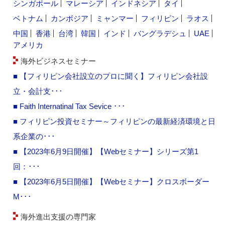
シンガポール
マレーシア
インドネシア
タイ
ベトナム
カンボジア
ミャンマー
フィリピン
ラオス
中国
香港
台湾
韓国
インド
バングラデシュ
UAE
アメリカ
海外ビジネスセミナー
■ 【フィリピン会社設立のプロに聞く】フィリピン会社設
立・会計支･･･
■ Faith Internatinal Tax Sevice ･･･
■ フィリピン投資セミナー～フィリピンの最新経済環境と日
系企業の･･･
■ 【2023年6月9日開催】【Webセミナー】シリーズ第1
回：･･･
■ 【2023年6月5日開催】【Webセミナー】クロスボーダー
M･･･
海外進出支援の専門家