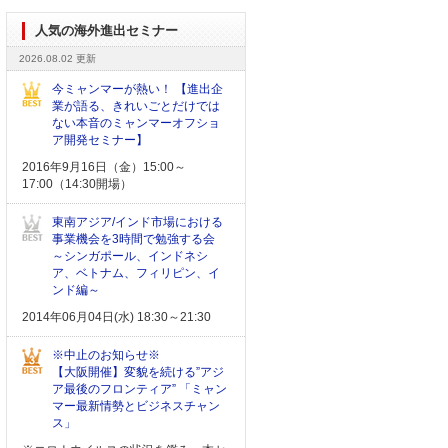
人気の海外進出セミナー
2026.08.02 更新
今ミャンマーが熱い！ 【進出企
業が語る、きれいごとだけでは
ない本音のミャンマーオフショ
ア開発セミナー】
2016年9月16日（金）15:00～
17:00（14:30開場）
東南アジア/インド市場における
事業機会を3時間で勉強する会
～シンガポール、インドネシ
ア、ベトナム、フィリピン、イ
ンド編～
2014年06月04日(水) 18:30～21:30
※中止のお知らせ※
【大阪開催】変貌を続ける”アジ
ア最後のフロンティア” 「ミャン
マー最新情勢とビジネスチャン
ス」