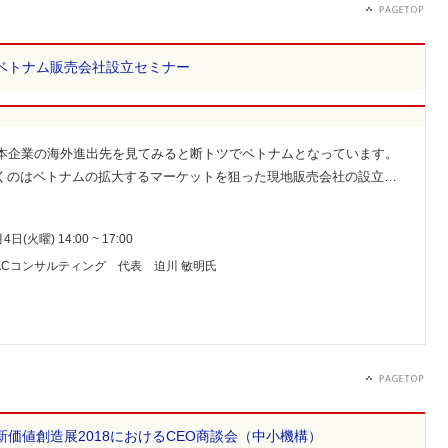
ベトナム販売会社設立セミナー
日本企業の海外進出先を見てみると断トツでベトナムとなっています。
くのはベトナムの拡大するマーケットを狙った現地販売会社の設立…
4日(火曜) 14:00 ~ 17:00
ACコンサルティング 代表 迫川 敏明氏
新価値創造展2018におけるCEO商談会（中小機構）