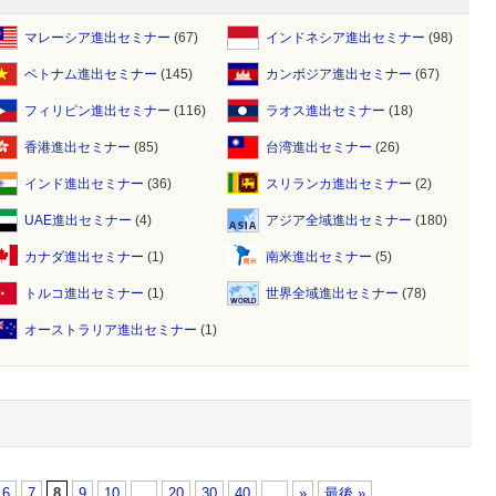
マレーシア進出セミナー
(67)
インドネシア進出セミナー
(98)
ベトナム進出セミナー
(145)
カンボジア進出セミナー
(67)
フィリピン進出セミナー
(116)
ラオス進出セミナー
(18)
香港進出セミナー
(85)
台湾進出セミナー
(26)
インド進出セミナー
(36)
スリランカ進出セミナー
(2)
UAE進出セミナー
(4)
アジア全域進出セミナー
(180)
カナダ進出セミナー
(1)
南米進出セミナー
(5)
トルコ進出セミナー
(1)
世界全域進出セミナー
(78)
オーストラリア進出セミナー
(1)
6
7
8
9
10
...
20
30
40
...
»
最後 »