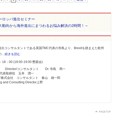
ーロッパ進出セミナー
ス動向から海外進出にまつわるお悩み解決の2時間！～
出コンサルタントである英国TMC代表の寺島より、Brexitを踏まえた欧州
の…
続きを読む
：00 (18:00-19:00 懇親会)
TD Director/コンサルタント Dr. 寺島 周一
式会社 代表取締役 玉本 潤一
グ株式会社 コンサルタント 春山 雄一郎
g and Consulting Director上野