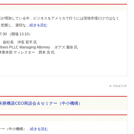
業が増加している中、ビジネスをアメリカで行うには現地市場だけではなく
と把握し、適切な…
続きを読む
:30 （開場 13:10）
c.) 副社長 沖室 晃平 氏
rs PLLC Managing Attorney ボアズ 麗奈 氏
業本部 ディレクター 西本 浩 氏
医療機器CEO商談会＆セミナー（中小機構）
ナー（中小機構）…
続きを読む