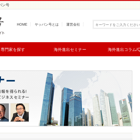
パン号
HOME
ヤッパン号とは
運営会社
専門家を探す
海外進出セミナー
海外進出コラム/Q