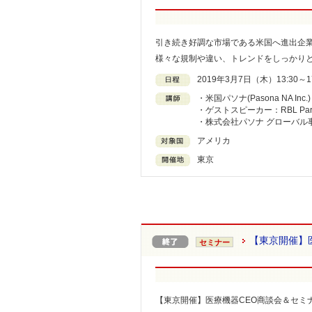
引き続き好調な市場である米国へ進出企
様々な規制や違い、トレンドをしっかり
2019年3月7日（木）13:30～17
・米国パソナ(Pasona NA In
・ゲストスピーカー：RBL Partne
・株式会社パソナ グローバル事
アメリカ
東京
【東京開催】
セミナー
【東京開催】医療機器CEO商談会＆セミ