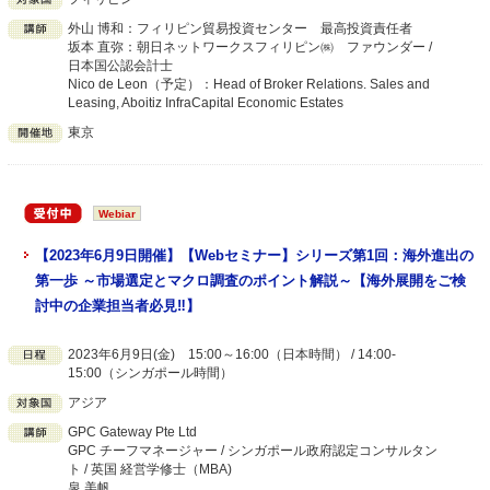
外山 博和：フィリピン貿易投資センター 最高投資責任者
坂本 直弥：朝日ネットワークスフィリピン㈱ ファウンダー /
日本国公認会計士
Nico de Leon（予定）：Head of Broker Relations. Sales and
Leasing, Aboitiz InfraCapital Economic Estates
東京
Webiar
【2023年6月9日開催】【Webセミナー】シリーズ第1回：海外進出の
第一歩 ～市場選定とマクロ調査のポイント解説～【海外展開をご検
討中の企業担当者必見‼】
2023年6月9日(金) 15:00～16:00（日本時間） / 14:00-
15:00（シンガポール時間）
アジア
GPC Gateway Pte Ltd
GPC チーフマネージャー / シンガポール政府認定コンサルタン
ト / 英国 経営学修士（MBA)
泉 美帆