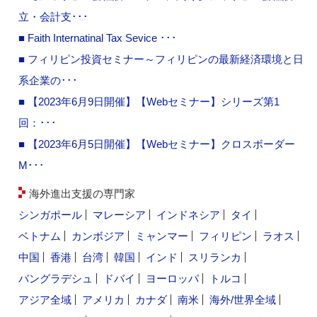
立・会計支･･･
■ Faith Internatinal Tax Sevice ･･･
■ フィリピン投資セミナー～フィリピンの最新経済環境と日
系企業の･･･
■ 【2023年6月9日開催】【Webセミナー】シリーズ第1
回：･･･
■ 【2023年6月5日開催】【Webセミナー】クロスボーダー
M･･･
海外進出支援の専門家
シンガポール
マレーシア
インドネシア
タイ
ベトナム
カンボジア
ミャンマー
フィリピン
ラオス
中国
香港
台湾
韓国
インド
スリランカ
バングラデシュ
ドバイ
ヨーロッパ
トルコ
アジア全域
アメリカ
カナダ
南米
海外/世界全域