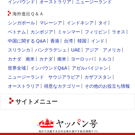
インバウンド
オーストラリア
ニュージーランド
海外進出Ｑ＆Ａ
シンガポール
マレーシア
インドネシア
タイ
ベトナム
カンボジア
ミャンマー
フィリピン
ラオス
中国に関する Q&A
香港
台湾
韓国
インド
スリランカ
バングラデシュ
UAE
アジア
アメリカ
カナダ
南米
カナダ
南米
ヨーロッパ
トルコ
世界全域
インバウンドQ&A
アゼルバイジャン
ニュージーランド
サウジアラビア
カザフスタン
オーストラリア
得意なカテゴリー
その他のお役立ち情報
サイトメニュー