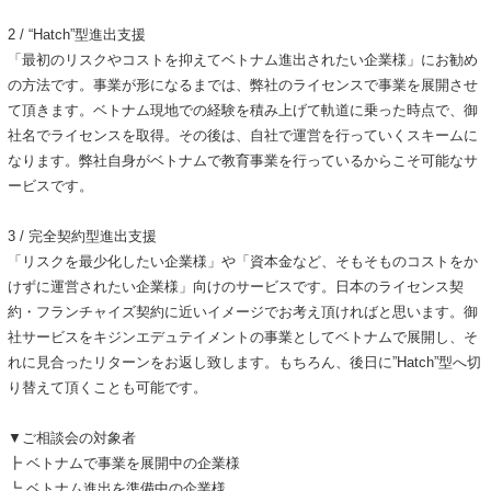
2 / “Hatch”型進出支援
「最初のリスクやコストを抑えてベトナム進出されたい企業様」にお勧め
の方法です。事業が形になるまでは、弊社のライセンスで事業を展開させ
て頂きます。ベトナム現地での経験を積み上げて軌道に乗った時点で、御
社名でライセンスを取得。その後は、自社で運営を行っていくスキームに
なります。弊社自身がベトナムで教育事業を行っているからこそ可能なサ
ービスです。
3 / 完全契約型進出支援
「リスクを最少化したい企業様」や「資本金など、そもそものコストをか
けずに運営されたい企業様」向けのサービスです。日本のライセンス契
約・フランチャイズ契約に近いイメージでお考え頂ければと思います。御
社サービスをキジンエデュテイメントの事業としてベトナムで展開し、そ
れに見合ったリターンをお返し致します。もちろん、後日に”Hatch”型へ切
り替えて頂くことも可能です。
▼ご相談会の対象者
┣ ベトナムで事業を展開中の企業様
┗ ベトナム進出を準備中の企業様