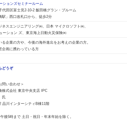
ューションズセミナールーム
京都千代田区富士見2-10-2 飯田橋グラン・ブルーム
橋駅」西口改札口から、徒歩2分
ジネスエンジニアリング㈱、日本 マイクロソフト㈱、
リューション ズ、東京海上日動火災保険㈱
いる企業の方や、今後の海外進出をお考えの企業の方。
営企画に携わっている方
らどうぞ
お問い合わせ＞
株式会社 東京中央支店 IPC
 氏
-2 品川インターシティB棟11階
～午後5時まで 土日・祝日・年末年始を除く。