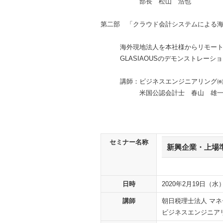
部長 松山 浩也
第二部 「クラウド会計システムによる
海外現地法人を本社様からリモートで
GLASIAOUSのデモンストレーショ
講師：ビジネスエンジニアリング㈱
米国公認会計士 春山 雄一
セミナー名称
新興企業・上場
日時
2020年2月19日（水）
講師
朝日税理士法人 マネ
ビジネスエンジニアリ