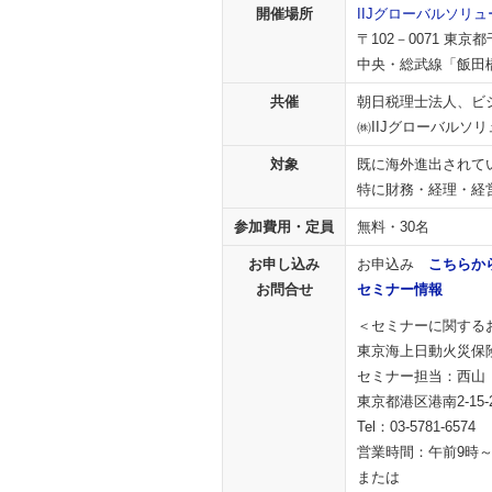
開催場所
IIJグローバルソリ
〒102－0071 東
中央・総武線「飯田
共催
朝日税理士法人、ビ
㈱IIJグローバルソ
対象
既に海外進出されて
特に財務・経理・経
参加費用・定員
無料・30名
お申し込み
お申込み
こちらか
お問合せ
セミナー情報
＜セミナーに関する
東京海上日動火災保険
セミナー担当：西山
東京都港区港南2-15
Tel：03-5781-6574
営業時間：午前9時
または