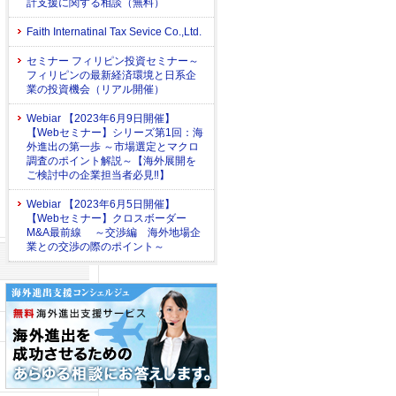
計支援に関する相談（無料）
Faith Internatinal Tax Sevice Co.,Ltd.
セミナー フィリピン投資セミナー～
フィリピンの最新経済環境と日系企
業の投資機会（リアル開催）
Webiar 【2023年6月9日開催】
【Webセミナー】シリーズ第1回：海
外進出の第一歩 ～市場選定とマクロ
調査のポイント解説～【海外展開を
ご検討中の企業担当者必見‼】
Webiar 【2023年6月5日開催】
【Webセミナー】クロスボーダー
M&A最前線 ～交渉編 海外地場企
業との交渉の際のポイント～