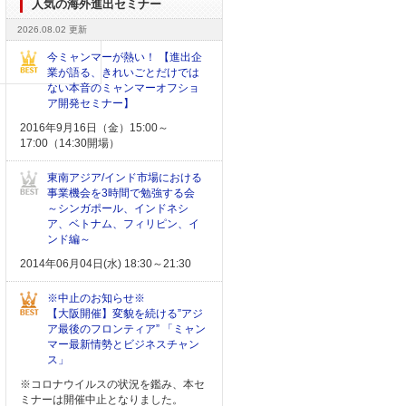
人気の海外進出セミナー
2026.08.02 更新
今ミャンマーが熱い！ 【進出企
業が語る、きれいごとだけでは
ない本音のミャンマーオフショ
ア開発セミナー】
2016年9月16日（金）15:00～
17:00（14:30開場）
東南アジア/インド市場における
事業機会を3時間で勉強する会
～シンガポール、インドネシ
ア、ベトナム、フィリピン、イ
ンド編～
2014年06月04日(水) 18:30～21:30
※中止のお知らせ※
【大阪開催】変貌を続ける”アジ
ア最後のフロンティア” 「ミャン
マー最新情勢とビジネスチャン
ス」
※コロナウイルスの状況を鑑み、本セ
ミナーは開催中止となりました。