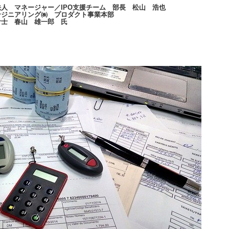
人 マネージャー／IPO支援チーム 部長 松山 浩也
ンジニアリング㈱ プロダクト事業本部
計士 春山 雄一郎 氏