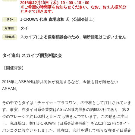
2015年12月10日（木）10：00～18：00
※ご希望の時間帯をお知らせください。なお、お１人様30分
とさせて頂きます。
J-CROWN 代表 森場忠和 氏（公認会計士）
タイ
スカイプによる個別相談会のため、場所指定はございません
タイ進出 スカイプ個別相談会
【開催背景】
2015年にASEAN経済共同体が発足するなど、今後も目が離せない
ASEAN。
その中でもタイは「チャイナ・プラスワン」の中核として注目されていま
す。事実、在タイ日系企業数はASEAN域内最多の約8000社であり、第２
位のマレーシア約1500社と比べても抜きんでています。この動きに注目
し、私森場は、弊社J-CROWN（日系会計事務所）を2013年12月にタイ・
バンコクに設立いたしました。現在は、会計を通して様々な在タイ日系企