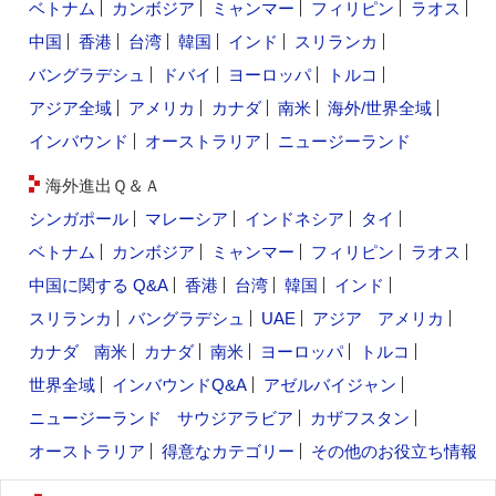
ベトナム
カンボジア
ミャンマー
フィリピン
ラオス
中国
香港
台湾
韓国
インド
スリランカ
バングラデシュ
ドバイ
ヨーロッパ
トルコ
アジア全域
アメリカ
カナダ
南米
海外/世界全域
インバウンド
オーストラリア
ニュージーランド
海外進出Ｑ＆Ａ
シンガポール
マレーシア
インドネシア
タイ
ベトナム
カンボジア
ミャンマー
フィリピン
ラオス
中国に関する Q&A
香港
台湾
韓国
インド
スリランカ
バングラデシュ
UAE
アジア
アメリカ
カナダ
南米
カナダ
南米
ヨーロッパ
トルコ
世界全域
インバウンドQ&A
アゼルバイジャン
ニュージーランド
サウジアラビア
カザフスタン
オーストラリア
得意なカテゴリー
その他のお役立ち情報