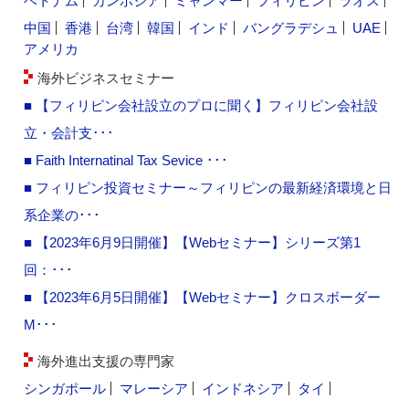
ベトナム
カンボジア
ミャンマー
フィリピン
ラオス
中国
香港
台湾
韓国
インド
バングラデシュ
UAE
アメリカ
海外ビジネスセミナー
■ 【フィリピン会社設立のプロに聞く】フィリピン会社設
立・会計支･･･
■ Faith Internatinal Tax Sevice ･･･
■ フィリピン投資セミナー～フィリピンの最新経済環境と日
系企業の･･･
■ 【2023年6月9日開催】【Webセミナー】シリーズ第1
回：･･･
■ 【2023年6月5日開催】【Webセミナー】クロスボーダー
M･･･
海外進出支援の専門家
シンガポール
マレーシア
インドネシア
タイ