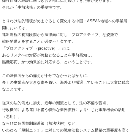
弊社自身の経験に基づきお客様に伝え続けてきた事があります。
それが「事前法務」の重要性です。
とりわけ法的環境がめまぐるしく変化する中国・ASEAN地域への事業展
開においては、
進出過程の初期段階から法律面に対し「プロアクティブ」な姿勢で
戦略的備えをすることが必要不可欠です。
「プロアクティブ （proactive）」とは、
あるリスクへの対応が急務となることを事前察知し、
臨機応変、かつ効果的に対応する、ということです。
この法律面からの備えが十分でなかったばかりに、
多くの事業者が大きな傷を負い、海外より撤退していることは大変に残念
なことです。
従来の法的備えに加え、近年の潮流として、法の不備や盲点、
行政機関による運用不備や特殊な業界慣行により生じた事業機会の活用
（悪用）、
ならびに各国規制回避策（無法状態）など、
いわゆる「規制ニッチ」に対しての戦略法務システム構築の重要度も高く