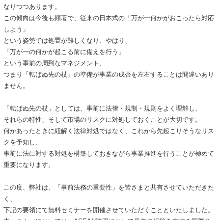
なりつつあります。
この傾向は今後も顕著で、従来の日本式の「万が一何かがおこったら対応
しよう」
という姿勢では処置が難しくなり、やはり、
「万が一の何かが起こる前に備えを行う」
という事前の周到なマネジメント、
つまり「転ばぬ先の杖」の準備が事業の成否を左右することは間違いあり
ません。
「転ばぬ先の杖」としては、事前に法律・規制・規則をよく理解し、
それらの特性、そして市場のリスクに対処しておくことが大切です。
何かあったときに紐解く法律対処ではなく、これから先起こりそうなリス
クを予知し、
事前に法に対する対処を構築しておきながら事業推進を行うことが極めて
重要になります。
この度、弊社は、「事前法務の重要性」を皆さまと共有させていただきた
く、
下記の要領にて無料セミナーを開催させていただくことといたしました。