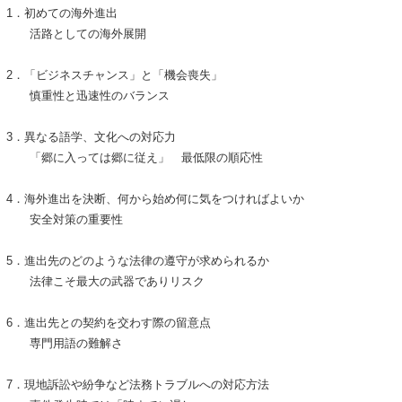
1．初めての海外進出
活路としての海外展開
2．「ビジネスチャンス」と「機会喪失」
慎重性と迅速性のバランス
3．異なる語学、文化への対応力
「郷に入っては郷に従え」 最低限の順応性
4．海外進出を決断、何から始め何に気をつければよいか
安全対策の重要性
5．進出先のどのような法律の遵守が求められるか
法律こそ最大の武器でありリスク
6．進出先との契約を交わす際の留意点
専門用語の難解さ
7．現地訴訟や紛争など法務トラブルへの対応方法