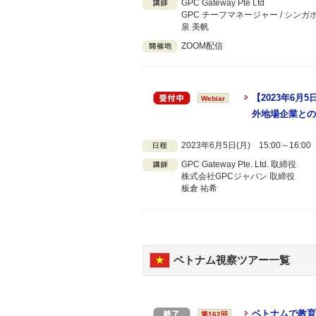
GPC Gateway Pte Ltd
GPC チーフマネージャー / シンガ
泉 美帆
ZOOM配信
【2023年6
Webiar
外地場企業との
2023年6月5日(月) 15:00～16:
GPC Gateway Pte. Ltd. 取締役
株式会社GPCジャパン 取締役
板倉 祐希
ベトナム視察ツアー一覧
ベトナムで教育
第162回