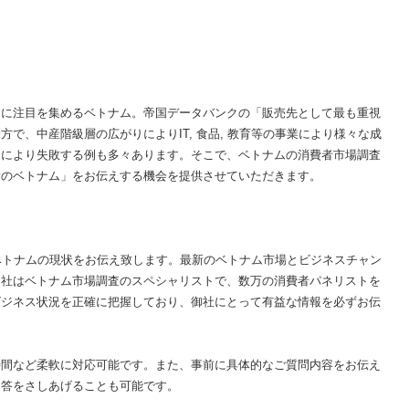
速に注目を集めるベトナム。帝国データバンクの「販売先として最も重視
で、中産階級層の広がりによりIT, 食品, 教育等の事業により様々な成
足により失敗する例も多々あります。そこで、ベトナムの消費者市場調査
新のベトナム」をお伝えする機会を提供させていただきます。
ベトナムの現状をお伝え致します。最新のベトナム市場とビジネスチャン
当社はベトナム市場調査のスペシャリストで、数万の消費者パネリストを
ビジネス状況を正確に把握しており、御社にとって有益な情報を必ずお伝
時間など柔軟に対応可能です。また、事前に具体的なご質問内容をお伝え
回答をさしあげることも可能です。