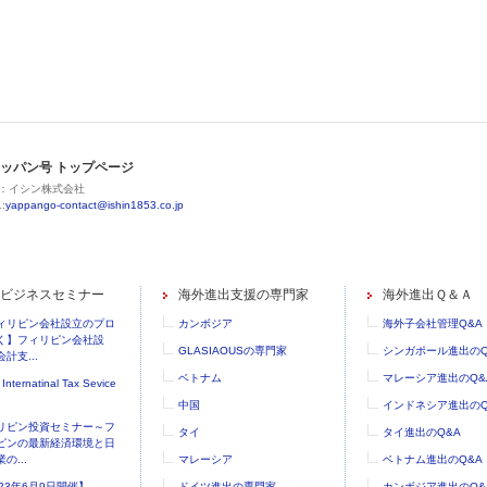
ッパン号 トップページ
：イシン株式会社
:
yappango-contact@ishin1853.co.jp
ビジネスセミナー
海外進出支援の専門家
海外進出Ｑ＆Ａ
ィリピン会社設立のプロ
カンボジア
海外子会社管理Q&A
く】フィリピン会社設
GLASIAOUSの専門家
シンガポール進出のQ
計支...
ベトナム
マレーシア進出のQ&
 Internatinal Tax Sevice
中国
インドネシア進出のQ
リピン投資セミナー～フ
タイ
タイ進出のQ&A
ピンの最新経済環境と日
の...
マレーシア
ベトナム進出のQ&A
023年6月9日開催】
ドイツ進出の専門家
カンボジア進出のQ&