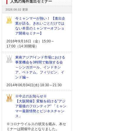
人気の海外進出セミナー
2026.08.02 更新
今ミャンマーが熱い！ 【進出企
業が語る、きれいごとだけでは
ない本音のミャンマーオフショ
ア開発セミナー】
2016年9月16日（金）15:00～
17:00（14:30開場）
東南アジア/インド市場における
事業機会を3時間で勉強する会
～シンガポール、インドネシ
ア、ベトナム、フィリピン、イ
ンド編～
2014年06月04日(水) 18:30～21:30
※中止のお知らせ※
【大阪開催】変貌を続ける”アジ
ア最後のフロンティア” 「ミャン
マー最新情勢とビジネスチャン
ス」
※コロナウイルスの状況を鑑み、本セ
ミナーは開催中止となりました。