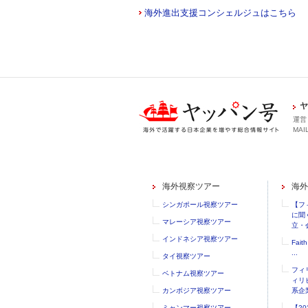
海外進出支援コンシェルジュはこちら
ヤ
運営
MAIL
海外視察ツアー
海外
シンガポール視察ツアー
【フ
に聞
マレーシア視察ツアー
立・会
インドネシア視察ツアー
Faith
...
タイ視察ツアー
フィ
ベトナム視察ツアー
ィリ
カンボジア視察ツアー
系企業
ミャンマー視察ツアー
【2