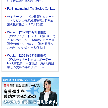
計支援に関する相談（無料）
Faith Internatinal Tax Sevice Co.,Ltd.
セミナー フィリピン投資セミナー～
フィリピンの最新経済環境と日系企
業の投資機会（リアル開催）
Webiar 【2023年6月9日開催】
【Webセミナー】シリーズ第1回：海
外進出の第一歩 ～市場選定とマクロ
調査のポイント解説～【海外展開を
ご検討中の企業担当者必見‼】
Webiar 【2023年6月5日開催】
【Webセミナー】クロスボーダー
M&A最前線 ～交渉編 海外地場企
業との交渉の際のポイント～