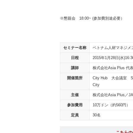
※懇親会 18:00~ (参加費別途必要）
セミナー名称
ベトナム人材マネジメ
日程
2015年1月28日(水)16:3
講師
株式会社Asia Plus 
開催箇所
City Hub 大会議室 Saigon
City
主催
株式会社Asia Plus
参加費用
10万ドン（約560円）
定員
30名
こちらの