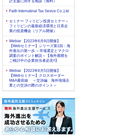
計支援に関する相談（無料）
Faith Internatinal Tax Sevice Co.,Ltd.
セミナー フィリピン投資セミナー～
フィリピンの最新経済環境と日系企
業の投資機会（リアル開催）
Webiar 【2023年6月9日開催】
【Webセミナー】シリーズ第1回：海
外進出の第一歩 ～市場選定とマクロ
調査のポイント解説～【海外展開を
ご検討中の企業担当者必見‼】
Webiar 【2023年6月5日開催】
【Webセミナー】クロスボーダー
M&A最前線 ～交渉編 海外地場企
業との交渉の際のポイント～