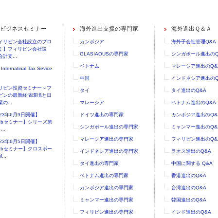
ビジネスセミナー
海外進出支援の専門家
海外進出Ｑ＆Ａ
ィリピン会社設立のプロ
カンボジア
海外子会社管理Q&A
く】フィリピン会社設
GLASIAOUSの専門家
シンガポール進出のQ
計支...
ベトナム
マレーシア進出のQ&
 Internatinal Tax Sevice
中国
インドネシア進出のQ
リピン投資セミナー～フ
タイ
タイ進出のQ&A
ピンの最新経済環境と日
の...
マレーシア
ベトナム進出のQ&A
023年6月9日開催】
ドイツ進出の専門家
カンボジア進出のQ&
ebセミナー】シリーズ第
シンガポール進出の専門家
ミャンマー進出のQ&
..
マレーシア進出の専門家
フィリピン進出のQ&
023年6月5日開催】
ebセミナー】クロスボー
インドネシア進出の専門家
ラオス進出のQ&A
...
タイ進出の専門家
中国に関する Q&A
ベトナム進出の専門家
香港進出のQ&A
カンボジア進出の専門家
台湾進出のQ&A
ミャンマー進出の専門家
韓国進出のQ&A
フィリピン進出の専門家
インド進出のQ&A