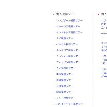
海外視察ツアー
海外
シンガポール視察ツアー
【フ
に聞
マレーシア視察ツアー
立・会
インドネシア視察ツアー
Faith
...
タイ視察ツアー
フィ
ベトナム視察ツアー
ィリ
カンボジア視察ツアー
系企業
ミャンマー視察ツアー
【2
【W
フィリピン視察ツアー
1回：.
ラオス視察ツアー
【2
【W
中国視察ツアー
ダーM
香港視察ツアー
台湾視察ツアー
韓国視察ツアー
インド視察ツアー
バングラデシュ視察ツアー