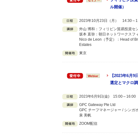
セミナー
ル開催）
2023年10月23日（月） 14:30～1
外山 博和：フィリピン貿易投資セ
坂本 直弥：朝日ネットワークスフィ
Nico de Leon（予定）：Head of Broker 
Estates
東京
【2023年6
Webiar
選定とマクロ調
2023年6月9日(金) 15:00～16:
GPC Gateway Pte Ltd
GPC チーフマネージャー / シンガ
泉 美帆
ZOOM配信