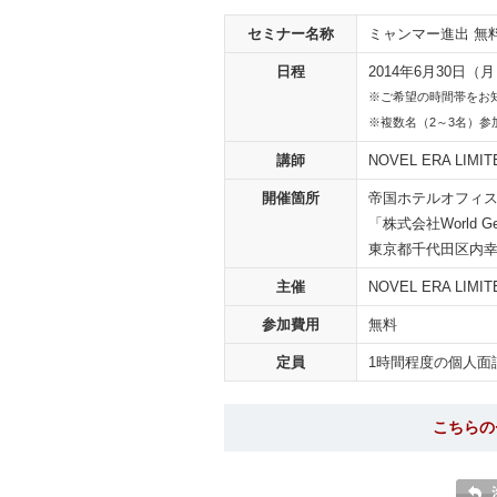
セミナー名称
ミャンマー進出 無
日程
2014年6月30日（月
※ご希望の時間帯をお
※複数名（2～3名）
講師
NOVEL ERA LI
開催箇所
帝国ホテルオフィス
「株式会社World Ge
東京都千代田区内幸町
主催
NOVEL ERA LIMIT
参加費用
無料
定員
1時間程度の個人面
こちらの