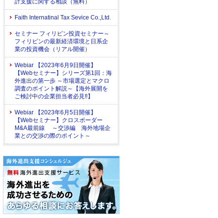
計支援に関する相談（無料）
Faith Internatinal Tax Sevice Co.,Ltd.
セミナー フィリピン投資セミナー～
フィリピンの最新経済環境と日系企
業の投資機会（リアル開催）
Webiar 【2023年6月9日開催】
【Webセミナー】シリーズ第1回：海
外進出の第一歩 ～市場選定とマクロ
調査のポイント解説～【海外展開を
ご検討中の企業担当者必見‼】
Webiar 【2023年6月5日開催】
【Webセミナー】クロスボーダー
M&A最前線 ～交渉編 海外地場企
業との交渉の際のポイント～