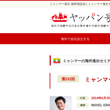
ミャンマー進出 無料相談会 | ミャンマー進
海外で会社設立する
ミャンマーの海外進出セミ
ミャンマ
第232回
2014年6月3
NOVEL ER