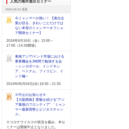
人気の海外進出セミナー
2026.08.02 更新
今ミャンマーが熱い！ 【進出企
業が語る、きれいごとだけでは
ない本音のミャンマーオフショ
ア開発セミナー】
2016年9月16日（金）15:00～
17:00（14:30開場）
東南アジア/インド市場における
事業機会を3時間で勉強する会
～シンガポール、インドネシ
ア、ベトナム、フィリピン、イ
ンド編～
2014年06月04日(水) 18:30～21:30
※中止のお知らせ※
【大阪開催】変貌を続ける”アジ
ア最後のフロンティア” 「ミャン
マー最新情勢とビジネスチャン
ス」
※コロナウイルスの状況を鑑み、本セ
ミナーは開催中止となりました。