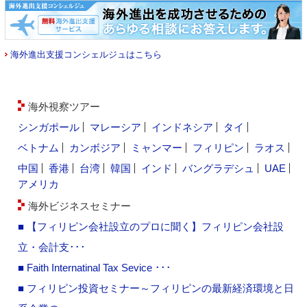
海外進出支援コンシェルジュはこちら
海外視察ツアー
シンガポール
マレーシア
インドネシア
タイ
ベトナム
カンボジア
ミャンマー
フィリピン
ラオス
中国
香港
台湾
韓国
インド
バングラデシュ
UAE
アメリカ
海外ビジネスセミナー
■ 【フィリピン会社設立のプロに聞く】フィリピン会社設
立・会計支･･･
■ Faith Internatinal Tax Sevice ･･･
■ フィリピン投資セミナー～フィリピンの最新経済環境と日