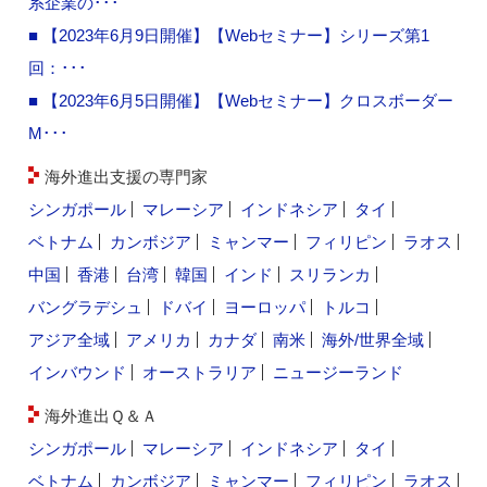
系企業の･･･
■ 【2023年6月9日開催】【Webセミナー】シリーズ第1
回：･･･
■ 【2023年6月5日開催】【Webセミナー】クロスボーダー
M･･･
海外進出支援の専門家
シンガポール
マレーシア
インドネシア
タイ
ベトナム
カンボジア
ミャンマー
フィリピン
ラオス
中国
香港
台湾
韓国
インド
スリランカ
バングラデシュ
ドバイ
ヨーロッパ
トルコ
アジア全域
アメリカ
カナダ
南米
海外/世界全域
インバウンド
オーストラリア
ニュージーランド
海外進出Ｑ＆Ａ
シンガポール
マレーシア
インドネシア
タイ
ベトナム
カンボジア
ミャンマー
フィリピン
ラオス