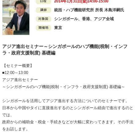
2014年1月31日(金)14:00-15:00
統括・ハブ機能研究所 所長 木島洋嗣氏
シンガポール、香港、アジア全域
東京
アジア進出セミナー～シンガポールのハブ機能(税制・インフ
ラ・政府支援制度) 基礎編
【セミナー概要】
■12:00～13:00
アジア進出セミナー
～シンガポールのハブ機能(税制・インフラ・政府支援制度) 基礎編～
シンガポールを活用してアジア進出する方法についてのセミナーです。
日本から中国やタイに直接進出するのとシンガポール経由で進出するのと
では、
政府からの補助金・税金・手続きなどが大幅に変わってきます。その手法
をお話します。