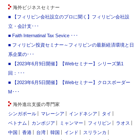
海外ビジネスセミナー
■ 【フィリピン会社設立のプロに聞く】フィリピン会社設
立・会計支･･･
■ Faith Internatinal Tax Sevice ･･･
■ フィリピン投資セミナー～フィリピンの最新経済環境と日
系企業の･･･
■ 【2023年6月9日開催】【Webセミナー】シリーズ第1
回：･･･
■ 【2023年6月5日開催】【Webセミナー】クロスボーダー
M･･･
海外進出支援の専門家
シンガポール
マレーシア
インドネシア
タイ
ベトナム
カンボジア
ミャンマー
フィリピン
ラオス
中国
香港
台湾
韓国
インド
スリランカ