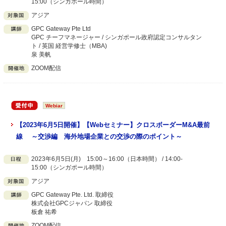
15:00（シンガポール時間）
アジア
GPC Gateway Pte Ltd
GPC チーフマネージャー / シンガポール政府認定コンサルタン
ト / 英国 経営学修士（MBA)
泉 美帆
ZOOM配信
Webiar
【2023年6月5日開催】【Webセミナー】クロスボーダーM&A最前
線 ～交渉編 海外地場企業との交渉の際のポイント～
2023年6月5日(月) 15:00～16:00（日本時間） / 14:00-
15:00（シンガポール時間）
アジア
GPC Gateway Pte. Ltd. 取締役
株式会社GPCジャパン 取締役
板倉 祐希
ZOOM配信