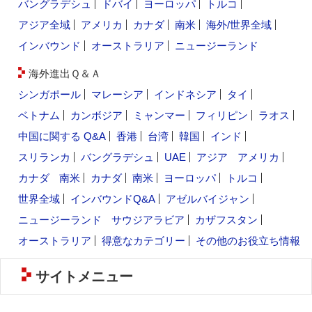
バングラデシュ
ドバイ
ヨーロッパ
トルコ
アジア全域
アメリカ
カナダ
南米
海外/世界全域
インバウンド
オーストラリア
ニュージーランド
海外進出Ｑ＆Ａ
シンガポール
マレーシア
インドネシア
タイ
ベトナム
カンボジア
ミャンマー
フィリピン
ラオス
中国に関する Q&A
香港
台湾
韓国
インド
スリランカ
バングラデシュ
UAE
アジア
アメリカ
カナダ
南米
カナダ
南米
ヨーロッパ
トルコ
世界全域
インバウンドQ&A
アゼルバイジャン
ニュージーランド
サウジアラビア
カザフスタン
オーストラリア
得意なカテゴリー
その他のお役立ち情報
サイトメニュー