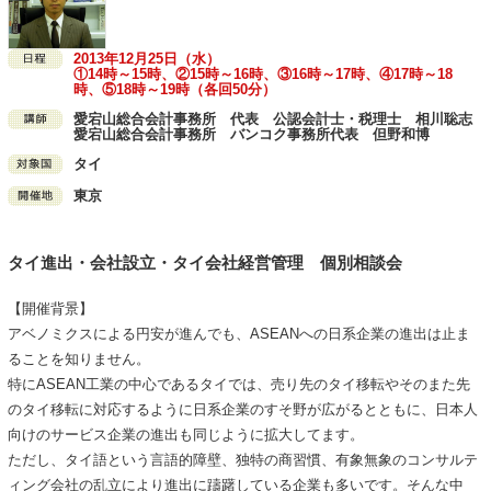
2013年12月25日（水）
①14時～15時、②15時～16時、③16時～17時、④17時～18
時、⑤18時～19時（各回50分）
愛宕山総合会計事務所 代表 公認会計士・税理士 相川聡志
愛宕山総合会計事務所 バンコク事務所代表 但野和博
タイ
東京
タイ進出・会社設立・タイ会社経営管理 個別相談会
【開催背景】
アベノミクスによる円安が進んでも、ASEANへの日系企業の進出は止ま
ることを知りません。
特にASEAN工業の中心であるタイでは、売り先のタイ移転やそのまた先
のタイ移転に対応するように日系企業のすそ野が広がるとともに、日本人
向けのサービス企業の進出も同じように拡大してます。
ただし、タイ語という言語的障壁、独特の商習慣、有象無象のコンサルテ
ィング会社の乱立により進出に躊躇している企業も多いです。そんな中