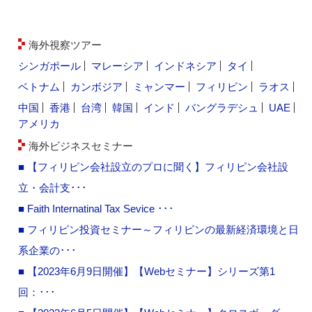
海外視察ツアー
シンガポール
マレーシア
インドネシア
タイ
ベトナム
カンボジア
ミャンマー
フィリピン
ラオス
中国
香港
台湾
韓国
インド
バングラデシュ
UAE
アメリカ
海外ビジネスセミナー
■ 【フィリピン会社設立のプロに聞く】フィリピン会社設
立・会計支･･･
■ Faith Internatinal Tax Sevice ･･･
■ フィリピン投資セミナー～フィリピンの最新経済環境と日
系企業の･･･
■ 【2023年6月9日開催】【Webセミナー】シリーズ第1
回：･･･