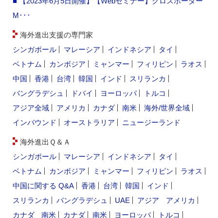
■ 【2023年6月5日開催】【Webセミナー】クロスボーダー
M･･･
海外進出支援の専門家
シンガポール
マレーシア
インドネシア
タイ
ベトナム
カンボジア
ミャンマー
フィリピン
ラオス
中国
香港
台湾
韓国
インド
スリランカ
バングラデシュ
ドバイ
ヨーロッパ
トルコ
アジア全域
アメリカ
カナダ
南米
海外/世界全域
インバウンド
オーストラリア
ニュージーランド
海外進出Ｑ＆Ａ
シンガポール
マレーシア
インドネシア
タイ
ベトナム
カンボジア
ミャンマー
フィリピン
ラオス
中国に関する Q&A
香港
台湾
韓国
インド
スリランカ
バングラデシュ
UAE
アジア
アメリカ
カナダ
南米
カナダ
南米
ヨーロッパ
トルコ