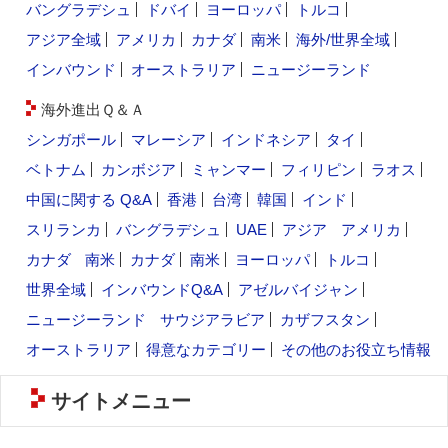
バングラデシュ
ドバイ
ヨーロッパ
トルコ
アジア全域
アメリカ
カナダ
南米
海外/世界全域
インバウンド
オーストラリア
ニュージーランド
海外進出Ｑ＆Ａ
シンガポール
マレーシア
インドネシア
タイ
ベトナム
カンボジア
ミャンマー
フィリピン
ラオス
中国に関する Q&A
香港
台湾
韓国
インド
スリランカ
バングラデシュ
UAE
アジア
アメリカ
カナダ
南米
カナダ
南米
ヨーロッパ
トルコ
世界全域
インバウンドQ&A
アゼルバイジャン
ニュージーランド
サウジアラビア
カザフスタン
オーストラリア
得意なカテゴリー
その他のお役立ち情報
サイトメニュー