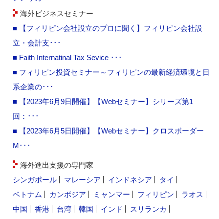
海外ビジネスセミナー
■ 【フィリピン会社設立のプロに聞く】フィリピン会社設
立・会計支･･･
■ Faith Internatinal Tax Sevice ･･･
■ フィリピン投資セミナー～フィリピンの最新経済環境と日
系企業の･･･
■ 【2023年6月9日開催】【Webセミナー】シリーズ第1
回：･･･
■ 【2023年6月5日開催】【Webセミナー】クロスボーダー
M･･･
海外進出支援の専門家
シンガポール
マレーシア
インドネシア
タイ
ベトナム
カンボジア
ミャンマー
フィリピン
ラオス
中国
香港
台湾
韓国
インド
スリランカ