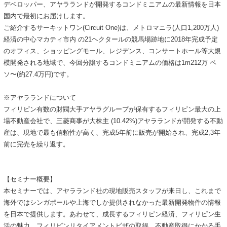
デベロッパー、アヤラランドが開発するコンドミニアムの最新情報を日本
国内で最初にお届けします。
ご紹介するサーキットワン(Circuit One)は、メトロマニラ(人口1,200万人)
経済の中心マカティ市内 の21ヘクタールの競馬場跡地に2018年完成予定
のオフィス、ショッピングモール、レジデンス、コンサートホール等大規
模開発される地域で、今回分譲するコンドミニアムの価格は1m212万 ペ
ソ〜(約27.4万円)です。
※アヤラランドについて
フィリピン有数の財閥大手アヤラグループが保有するフィリピン最大の上
場不動産会社で、三菱商事が大株主 (10.42%)アヤラランドが開発する不動
産は、現地で最も信頼性が高く、完成5年前に販売が開始され、完成2,3年
前に完売を繰り返す。
【セミナー概要】
本セミナーでは、アヤラランド社の現地販売スタッフが来日し、これまで
海外ではシンガポールや上海でしか提供されなかった最新開発物件の情報
を日本で提供します。あわせて、成長するフィリピン経済、フィリピン生
活の魅力、フィリピンリタイアメントビザの取得、不動産取得にかかる手