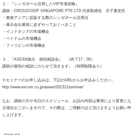
２．『シンガポール活用したVIP市場攻略』
講師：CROSSCOOP SINGAPORE PTE.LTD 代表取締役 庄子素史氏
・東南アジアに拡販する際のシンガポール活用法
・展示会出展前に必ずやっておくべきこと
・インドネシアの市場機会
・ベトナムの市場機会
・フィリピンの市場機会
３．『ASEAN進出 個別相談会』 （終了17：00）
講師が個別の相談にのらせて頂きます。（時間制限あり）
※セミナーのお申し込みは、下記のURLからお申込みください。
http://www.excom.co.jp/asean/201312seminar/
なお、講師の方や当日のスケジュール、お話の内容は事情により変更にな
る場合がございますので、その際は、ご理解のほど頂けますようお願い申
し上げます。