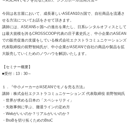
～ASEANでモノを売るための、シンガポール活用方法～
今回は名古屋において、成長著しいASEAN10カ国で、自社商品を流通さ
せる方法についてお話をさせて頂きます。
講師には、ASEAN5ヶ国への進出を果たし、日系レンタルオフィスとして
は最大規模を誇るCROSSCOOP代表の庄子素史氏と、中小企業のASEAN
での販売促進の支援をしている株式会社エクストラコミュニケーションズ
代表取締役の前野智純氏が、中小企業がASEANで自社の商品や製品を拡
大販売していくためのノウハウを解説いたします。
【セミナー概要】
■受付：13：30～
１．『中小メーカーがASEANでモノを売る方法』
講師：株式会社エクストラコミュニケーションズ 代表取締役 前野智純氏
・世界が求める日本の「スペシャリティ」
・失敗事例に学ぶ、撤退ラインの定め方
・Webがいいのか？リアルがいいのか？
・BtoBを切り拓くためのBtoC