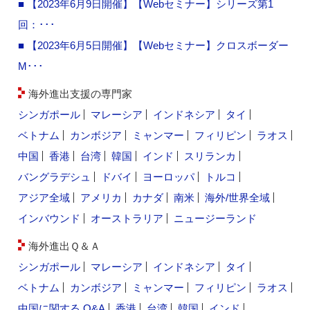
■ 【2023年6月9日開催】【Webセミナー】シリーズ第1
回：･･･
■ 【2023年6月5日開催】【Webセミナー】クロスボーダー
M･･･
海外進出支援の専門家
シンガポール
マレーシア
インドネシア
タイ
ベトナム
カンボジア
ミャンマー
フィリピン
ラオス
中国
香港
台湾
韓国
インド
スリランカ
バングラデシュ
ドバイ
ヨーロッパ
トルコ
アジア全域
アメリカ
カナダ
南米
海外/世界全域
インバウンド
オーストラリア
ニュージーランド
海外進出Ｑ＆Ａ
シンガポール
マレーシア
インドネシア
タイ
ベトナム
カンボジア
ミャンマー
フィリピン
ラオス
中国に関する Q&A
香港
台湾
韓国
インド