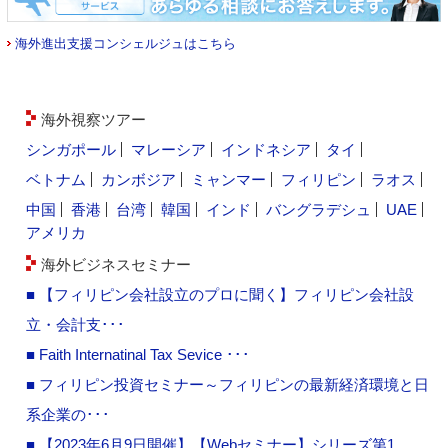
海外進出支援コンシェルジュはこちら
海外視察ツアー
シンガポール
マレーシア
インドネシア
タイ
ベトナム
カンボジア
ミャンマー
フィリピン
ラオス
中国
香港
台湾
韓国
インド
バングラデシュ
UAE
アメリカ
海外ビジネスセミナー
■ 【フィリピン会社設立のプロに聞く】フィリピン会社設
立・会計支･･･
■ Faith Internatinal Tax Sevice ･･･
■ フィリピン投資セミナー～フィリピンの最新経済環境と日
系企業の･･･
■ 【2023年6月9日開催】【Webセミナー】シリーズ第1