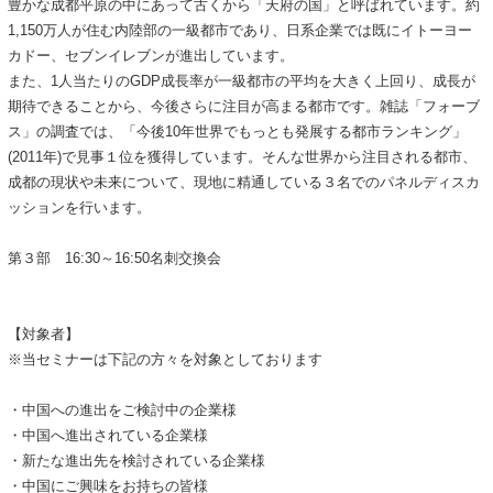
豊かな成都平原の中にあって古くから「天府の国」と呼ばれています。約
1,150万人が住む内陸部の一級都市であり、日系企業では既にイトーヨー
カドー、セブンイレブンが進出しています。
また、1人当たりのGDP成長率が一級都市の平均を大きく上回り、成長が
期待できることから、今後さらに注目が高まる都市です。雑誌「フォーブ
ス」の調査では、「今後10年世界でもっとも発展する都市ランキング」
(2011年)で見事１位を獲得しています。そんな世界から注目される都市、
成都の現状や未来について、現地に精通している３名でのパネルディスカ
ッションを行います。
第３部 16:30～16:50名刺交換会
【対象者】
※当セミナーは下記の方々を対象としております
・中国への進出をご検討中の企業様
・中国へ進出されている企業様
・新たな進出先を検討されている企業様
・中国にご興味をお持ちの皆様