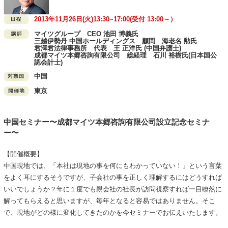
2013年11月26日(火)13:30~17:00(受付 13:00～）
マイツグループ CEO 池田 博義氏
三越伊勢丹 中国ホールディングス 顧問 海老名 勲氏
君澤君法律事務所 代表 王 正洋氏 (中国弁護士)
成都マイツ本郷咨詢有限公司 総経理 石川 裕樹氏(日本国公
認会計士)
中国
東京
中国セミナー〜成都マイツ本郷咨詢有限公司設立記念セミナ
ー〜
【開催概要】
中国現地では、「本社は現地の事を何にもわかっていない！」という言葉
をよく耳にするそうですが、子会社の事を正しく理解するにはどうすれば
いいでしょうか？年に１度でも親会社の社長が訪問視察すれば一目瞭然に
解ってもらえると思いますが、毎年となると容易ではありません。そこ
で、現地がどの様に変化してきたのかを今セミナーでお伝えいたします。