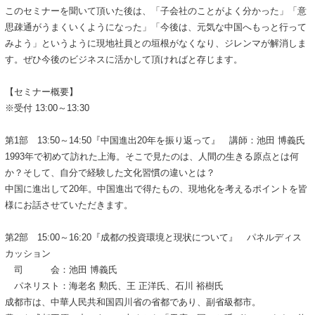
このセミナーを聞いて頂いた後は、「子会社のことがよく分かった」「意
思疎通がうまくいくようになった」「今後は、元気な中国へもっと行って
みよう」というように現地社員との垣根がなくなり、ジレンマが解消しま
す。ぜひ今後のビジネスに活かして頂ければと存じます。
【セミナー概要】
※受付 13:00～13:30
第1部 13:50～14:50『中国進出20年を振り返って』 講師：池田 博義氏
1993年で初めて訪れた上海。そこで見たのは、人間の生きる原点とは何
か？そして、自分で経験した文化習慣の違いとは？
中国に進出して20年。中国進出で得たもの、現地化を考えるポイントを皆
様にお話させていただきます。
第2部 15:00～16:20『成都の投資環境と現状について』 パネルディス
カッション
司 会：池田 博義氏
パネリスト：海老名 勲氏、王 正洋氏、石川 裕樹氏
成都市は、中華人民共和国四川省の省都であり、副省級都市。