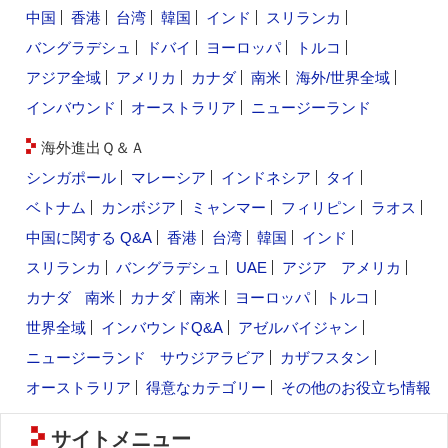
中国
香港
台湾
韓国
インド
スリランカ
バングラデシュ
ドバイ
ヨーロッパ
トルコ
アジア全域
アメリカ
カナダ
南米
海外/世界全域
インバウンド
オーストラリア
ニュージーランド
海外進出Ｑ＆Ａ
シンガポール
マレーシア
インドネシア
タイ
ベトナム
カンボジア
ミャンマー
フィリピン
ラオス
中国に関する Q&A
香港
台湾
韓国
インド
スリランカ
バングラデシュ
UAE
アジア
アメリカ
カナダ
南米
カナダ
南米
ヨーロッパ
トルコ
世界全域
インバウンドQ&A
アゼルバイジャン
ニュージーランド
サウジアラビア
カザフスタン
オーストラリア
得意なカテゴリー
その他のお役立ち情報
サイトメニュー