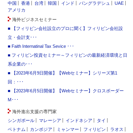
中国
香港
台湾
韓国
インド
バングラデシュ
UAE
アメリカ
海外ビジネスセミナー
■ 【フィリピン会社設立のプロに聞く】フィリピン会社設
立・会計支･･･
■ Faith Internatinal Tax Sevice ･･･
■ フィリピン投資セミナー～フィリピンの最新経済環境と日
系企業の･･･
■ 【2023年6月9日開催】【Webセミナー】シリーズ第1
回：･･･
■ 【2023年6月5日開催】【Webセミナー】クロスボーダー
M･･･
海外進出支援の専門家
シンガポール
マレーシア
インドネシア
タイ
ベトナム
カンボジア
ミャンマー
フィリピン
ラオス