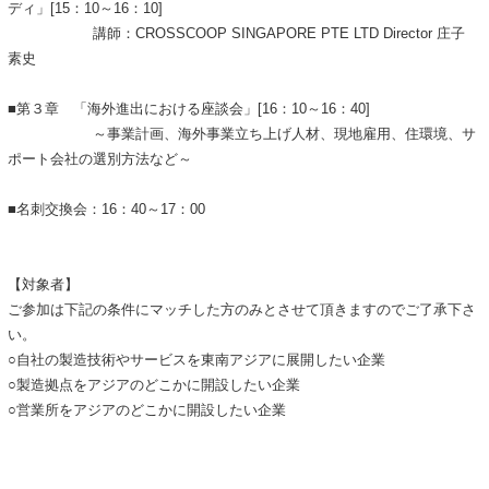
ディ」[15：10～16：10]
講師：CROSSCOOP SINGAPORE PTE LTD Director 庄子
素史
■第３章 「海外進出における座談会」[16：10～16：40]
～事業計画、海外事業立ち上げ人材、現地雇用、住環境、サ
ポート会社の選別方法など～
■名刺交換会：16：40～17：00
【対象者】
ご参加は下記の条件にマッチした方のみとさせて頂きますのでご了承下さ
い。
○自社の製造技術やサービスを東南アジアに展開したい企業
○製造拠点をアジアのどこかに開設したい企業
○営業所をアジアのどこかに開設したい企業