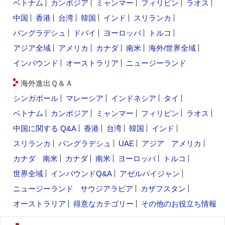
ベトナム
カンボジア
ミャンマー
フィリピン
ラオス
中国
香港
台湾
韓国
インド
スリランカ
バングラデシュ
ドバイ
ヨーロッパ
トルコ
アジア全域
アメリカ
カナダ
南米
海外/世界全域
インバウンド
オーストラリア
ニュージーランド
海外進出Ｑ＆Ａ
シンガポール
マレーシア
インドネシア
タイ
ベトナム
カンボジア
ミャンマー
フィリピン
ラオス
中国に関する Q&A
香港
台湾
韓国
インド
スリランカ
バングラデシュ
UAE
アジア
アメリカ
カナダ
南米
カナダ
南米
ヨーロッパ
トルコ
世界全域
インバウンドQ&A
アゼルバイジャン
ニュージーランド
サウジアラビア
カザフスタン
オーストラリア
得意なカテゴリー
その他のお役立ち情報