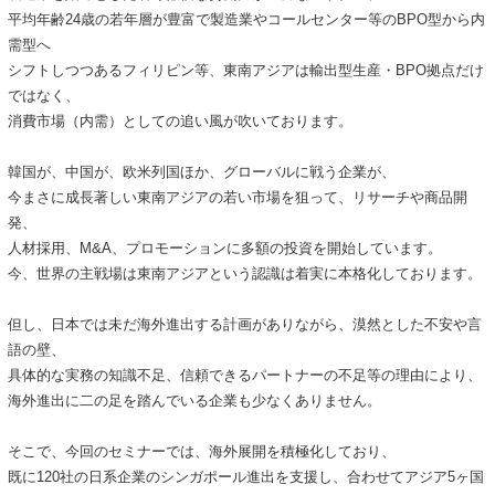
平均年齢24歳の若年層が豊富で製造業やコールセンター等のBPO型から内
需型へ
シフトしつつあるフィリピン等、東南アジアは輸出型生産・BPO拠点だけ
ではなく、
消費市場（内需）としての追い風が吹いております。
韓国が、中国が、欧米列国ほか、グローバルに戦う企業が、
今まさに成長著しい東南アジアの若い市場を狙って、リサーチや商品開
発、
人材採用、M&A、プロモーションに多額の投資を開始しています。
今、世界の主戦場は東南アジアという認識は着実に本格化しております。
但し、日本では未だ海外進出する計画がありながら、漠然とした不安や言
語の壁、
具体的な実務の知識不足、信頼できるパートナーの不足等の理由により、
海外進出に二の足を踏んでいる企業も少なくありません。
そこで、今回のセミナーでは、海外展開を積極化しており、
既に120社の日系企業のシンガポール進出を支援し、合わせてアジア5ヶ国