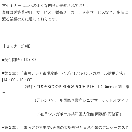
本セミナーは上記のような内容が網羅されており、
業種は製造業やIT、サービス、販売メーカー、人材サービスなど、多岐に
渡る業種の方に適しております。
【セミナー詳細】
■受付開始：13：30～
■第１章：「東南アジア市場攻略 ハブとしてのシンガポール活用方法」
[14：00～15：00]
講師：CROSSCOOP SINGAPORE PTE LTD Director 関 泰
二
（元シンガポール国際企業庁シニアマーケットオフィサ
ー
／在日シンガポール共和国大使館 商務部 商務官）
■第２章：「東南アジア主要6ヵ国の市場概況と日系企業の進出ケーススタ