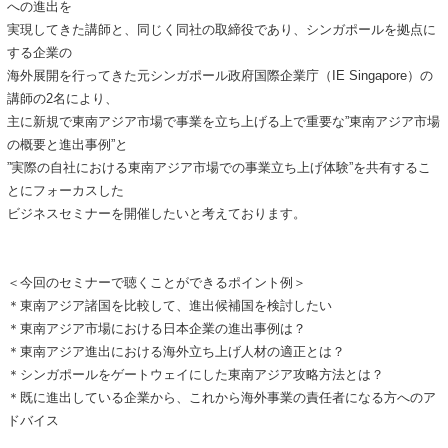
への進出を
実現してきた講師と、同じく同社の取締役であり、シンガポールを拠点に
する企業の
海外展開を行ってきた元シンガポール政府国際企業庁（IE Singapore）の
講師の2名により、
主に新規で東南アジア市場で事業を立ち上げる上で重要な”東南アジア市場
の概要と進出事例”と
”実際の自社における東南アジア市場での事業立ち上げ体験”を共有するこ
とにフォーカスした
ビジネスセミナーを開催したいと考えております。
＜今回のセミナーで聴くことができるポイント例＞
＊東南アジア諸国を比較して、進出候補国を検討したい
＊東南アジア市場における日本企業の進出事例は？
＊東南アジア進出における海外立ち上げ人材の適正とは？
＊シンガポールをゲートウェイにした東南アジア攻略方法とは？
＊既に進出している企業から、これから海外事業の責任者になる方へのア
ドバイス