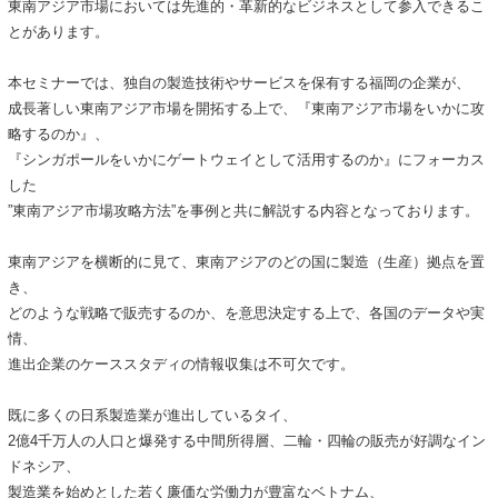
東南アジア市場においては先進的・革新的なビジネスとして参入できるこ
とがあります。
本セミナーでは、独自の製造技術やサービスを保有する福岡の企業が、
成長著しい東南アジア市場を開拓する上で、『東南アジア市場をいかに攻
略するのか』、
『シンガポールをいかにゲートウェイとして活用するのか』にフォーカス
した
”東南アジア市場攻略方法”を事例と共に解説する内容となっております。
東南アジアを横断的に見て、東南アジアのどの国に製造（生産）拠点を置
き、
どのような戦略で販売するのか、を意思決定する上で、各国のデータや実
情、
進出企業のケーススタディの情報収集は不可欠です。
既に多くの日系製造業が進出しているタイ、
2億4千万人の人口と爆発する中間所得層、二輪・四輪の販売が好調なイン
ドネシア、
製造業を始めとした若く廉価な労働力が豊富なベトナム、