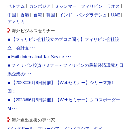
ベトナム
カンボジア
ミャンマー
フィリピン
ラオス
中国
香港
台湾
韓国
インド
バングラデシュ
UAE
アメリカ
海外ビジネスセミナー
■ 【フィリピン会社設立のプロに聞く】フィリピン会社設
立・会計支･･･
■ Faith Internatinal Tax Sevice ･･･
■ フィリピン投資セミナー～フィリピンの最新経済環境と日
系企業の･･･
■ 【2023年6月9日開催】【Webセミナー】シリーズ第1
回：･･･
■ 【2023年6月5日開催】【Webセミナー】クロスボーダー
M･･･
海外進出支援の専門家
シンガポール
マレーシア
インドネシア
タイ