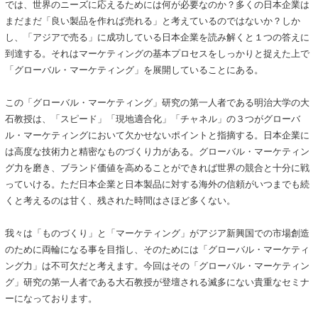
では、世界のニーズに応えるためには何が必要なのか？多くの日本企業は
まだまだ「良い製品を作れば売れる」と考えているのではないか？しか
し、「アジアで売る」に成功している日本企業を読み解くと１つの答えに
到達する。それはマーケティングの基本プロセスをしっかりと捉えた上で
「グローバル・マーケティング」を展開していることにある。
この「グローバル・マーケティング」研究の第一人者である明治大学の大
石教授は、「スピード」「現地適合化」「チャネル」の３つがグローバ
ル・マーケティングにおいて欠かせないポイントと指摘する。日本企業に
は高度な技術力と精密なものづくり力がある。グローバル・マーケティン
グ力を磨き、ブランド価値を高めることができれば世界の競合と十分に戦
っていける。ただ日本企業と日本製品に対する海外の信頼がいつまでも続
くと考えるのは甘く、残された時間はさほど多くない。
我々は「ものづくり」と「マーケティング」がアジア新興国での市場創造
のために両輪になる事を目指し、そのためには「グローバル・マーケティ
ング力」は不可欠だと考えます。今回はその「グローバル・マーケティン
グ」研究の第一人者である大石教授が登壇される滅多にない貴重なセミナ
ーになっております。