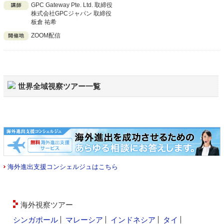
GPC Gateway Pte. Ltd. 取締役
株式会社GPCジャパン 取締役
板倉 祐希
ZOOM配信
世界全域視察ツアー一覧
海外進出支援コンシェルジュはこちら
海外視察ツアー
シンガポール
マレーシア
インドネシア
タイ