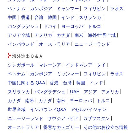
ベトナム
カンボジア
ミャンマー
フィリピン
ラオス
中国
香港
台湾
韓国
インド
スリランカ
バングラデシュ
ドバイ
ヨーロッパ
トルコ
アジア全域
アメリカ
カナダ
南米
海外/世界全域
インバウンド
オーストラリア
ニュージーランド
海外進出Ｑ＆Ａ
シンガポール
マレーシア
インドネシア
タイ
ベトナム
カンボジア
ミャンマー
フィリピン
ラオス
中国に関する Q&A
香港
台湾
韓国
インド
スリランカ
バングラデシュ
UAE
アジア
アメリカ
カナダ
南米
カナダ
南米
ヨーロッパ
トルコ
世界全域
インバウンドQ&A
アゼルバイジャン
ニュージーランド
サウジアラビア
カザフスタン
オーストラリア
得意なカテゴリー
その他のお役立ち情報