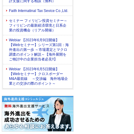
計支援に関する相談（無料）
Faith Internatinal Tax Sevice Co.,Ltd.
セミナー フィリピン投資セミナー～
フィリピンの最新経済環境と日系企
業の投資機会（リアル開催）
Webiar 【2023年6月9日開催】
【Webセミナー】シリーズ第1回：海
外進出の第一歩 ～市場選定とマクロ
調査のポイント解説～【海外展開を
ご検討中の企業担当者必見‼】
Webiar 【2023年6月5日開催】
【Webセミナー】クロスボーダー
M&A最前線 ～交渉編 海外地場企
業との交渉の際のポイント～