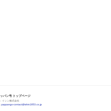
ッパン号 トップページ
：イシン株式会社
:
yappango-contact@ishin1853.co.jp