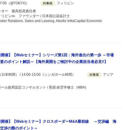
7:00（@TOKYO）
フィリピン
ンター 最高投資責任者
リピン㈱ ファウンダー / 日本国公認会計士
Relations. Sales and Leasing, Aboitiz InfraCapital Economic
月9日開催】【Webセミナー】シリーズ第1回：海外進出の第一歩 ～市場
査のポイント解説～【海外展開をご検討中の企業担当者必見‼】
00（日本時間） / 14:00-15:00（シンガポール時間）
アジア
ポール政府認定コンサルタント / 英国 経営学修士（MBA)
月5日開催】【Webセミナー】クロスボーダーM&A最前線 ～交渉編 海
交渉の際のポイント～