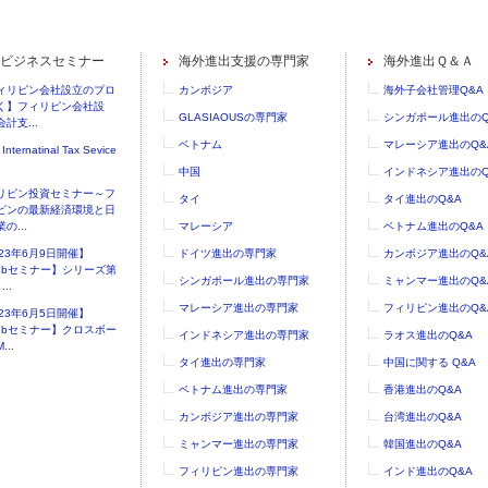
ビジネスセミナー
海外進出支援の専門家
海外進出Ｑ＆Ａ
ィリピン会社設立のプロ
カンボジア
海外子会社管理Q&A
く】フィリピン会社設
GLASIAOUSの専門家
シンガポール進出のQ
計支...
ベトナム
マレーシア進出のQ&
 Internatinal Tax Sevice
中国
インドネシア進出のQ
リピン投資セミナー～フ
タイ
タイ進出のQ&A
ピンの最新経済環境と日
の...
マレーシア
ベトナム進出のQ&A
023年6月9日開催】
ドイツ進出の専門家
カンボジア進出のQ&
ebセミナー】シリーズ第
シンガポール進出の専門家
ミャンマー進出のQ&
..
マレーシア進出の専門家
フィリピン進出のQ&
023年6月5日開催】
ebセミナー】クロスボー
インドネシア進出の専門家
ラオス進出のQ&A
...
タイ進出の専門家
中国に関する Q&A
ベトナム進出の専門家
香港進出のQ&A
カンボジア進出の専門家
台湾進出のQ&A
ミャンマー進出の専門家
韓国進出のQ&A
フィリピン進出の専門家
インド進出のQ&A