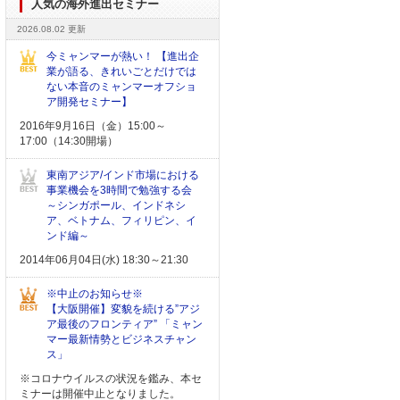
人気の海外進出セミナー
2026.08.02 更新
今ミャンマーが熱い！ 【進出企
業が語る、きれいごとだけでは
ない本音のミャンマーオフショ
ア開発セミナー】
2016年9月16日（金）15:00～
17:00（14:30開場）
東南アジア/インド市場における
事業機会を3時間で勉強する会
～シンガポール、インドネシ
ア、ベトナム、フィリピン、イ
ンド編～
2014年06月04日(水) 18:30～21:30
※中止のお知らせ※
【大阪開催】変貌を続ける”アジ
ア最後のフロンティア” 「ミャン
マー最新情勢とビジネスチャン
ス」
※コロナウイルスの状況を鑑み、本セ
ミナーは開催中止となりました。