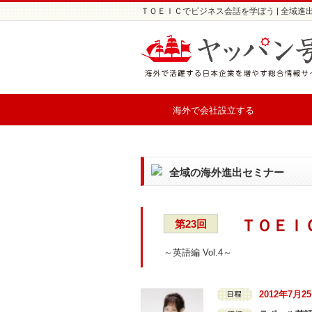
ＴＯＥＩＣでビジネス会話を学ぼう | 全域
海外で会社設立する
全域の海外進出セミナー
ＴＯＥＩ
第23回
～英語編 Vol.4～
2012年7月2