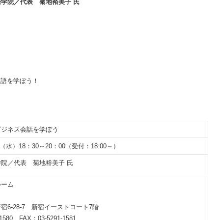
学院／代表 菊地裕美子 氏
英語を学ぼう！
ビジネス会話を学ぼう
日（水）18：30～20：00（受付：18:00～）
院／代表 菊地裕美子 氏
ルーム
宿6-28-7 新宿イーストコート7階
1580 FAX：03-5291-1581