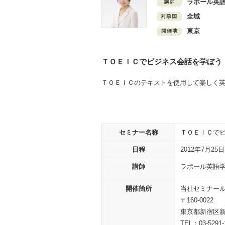
ラポール英語
全域
東京
ＴＯＥＩＣでビジネス会話を学ぼう
ＴＯＥＩＣのテキストを使用して楽しく
セミナー名称
ＴＯＥＩＣで
日程
2012年7月25
講師
ラポール英語学
開催箇所
当社セミナー
〒160-0022
東京都新宿区新
TEL：03-5291-