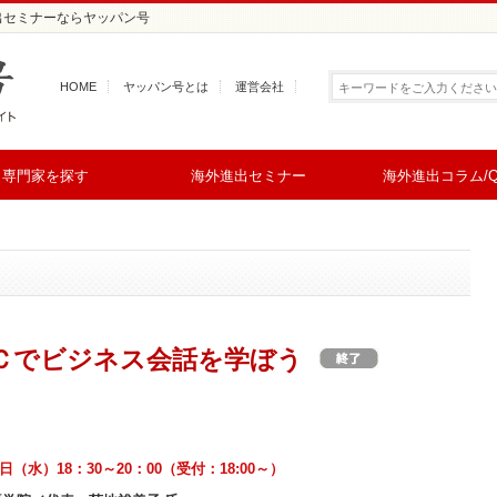
進出セミナーならヤッパン号
HOME
ヤッパン号とは
運営会社
専門家を探す
海外進出セミナー
海外進出コラム/Q
Ｃでビジネス会話を学ぼう
5日（水）18：30～20：00（受付：18:00～）