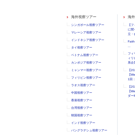
海外視察ツアー
海外
シンガポール視察ツアー
【フ
に聞
マレーシア視察ツアー
立・会
インドネシア視察ツアー
Faith
...
タイ視察ツアー
フィ
ベトナム視察ツアー
ィリ
カンボジア視察ツアー
系企業
ミャンマー視察ツアー
【2
【W
フィリピン視察ツアー
1回：.
ラオス視察ツアー
【2
【W
中国視察ツアー
ダーM
香港視察ツアー
台湾視察ツアー
韓国視察ツアー
インド視察ツアー
バングラデシュ視察ツアー