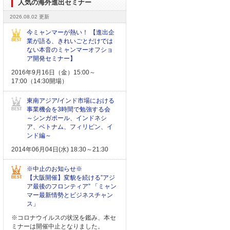
人気の海外進出セミナー
2026.08.02 更新
今ミャンマーが熱い！ 【進出企
業が語る、きれいごとだけでは
ない本音のミャンマーオフショ
ア開発セミナー】
2016年9月16日（金）15:00～
17:00（14:30開場）
東南アジア/インド市場における
事業機会を3時間で勉強する会
～シンガポール、インドネシ
ア、ベトナム、フィリピン、イ
ンド編～
2014年06月04日(水) 18:30～21:30
※中止のお知らせ※
【大阪開催】変貌を続ける”アジ
ア最後のフロンティア” 「ミャン
マー最新情勢とビジネスチャン
ス」
※コロナウイルスの状況を鑑み、本セ
ミナーは開催中止となりました。