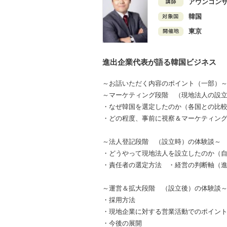
アウンコンサ
韓国
東京
進出企業代表が語る韓国ビジネス
～お話いただく内容のポイント（一部）
～マーケティング段階 （現地法人の設
・なぜ韓国を選定したのか（各国との比
・どの程度、事前に視察＆マーケティン
～法人登記段階 （設立時）の体験談～
・どうやって現地法人を設立したのか（自
・責任者の選定方法 ・経営の判断軸（進
～運営＆拡大段階 （設立後）の体験談
・採用方法
・現地企業に対する営業活動でのポイ
・今後の展開