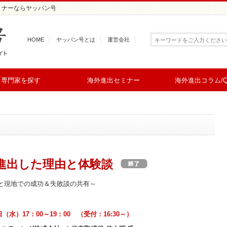
ミナーならヤッパン号
HOME
ヤッパン号とは
運営会社
専門家を探す
海外進出セミナー
海外進出コラム/Q
進出した理由と体験談
と現地での成功＆失敗談の共有～
5日（水）17：00～19：00 （受付：16:30～）