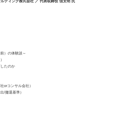
ルティング株式会社 ／ 代表取締役 信太明 氏
～
立前）の体験談～
較）
グしたのか
社orコンサル会社）
出/撤退基準）
～
ント