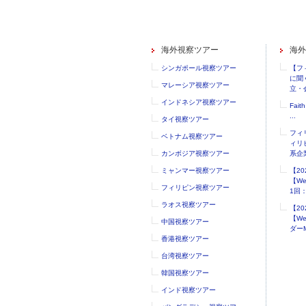
海外視察ツアー
海外
シンガポール視察ツアー
【フ
に聞
マレーシア視察ツアー
立・会
インドネシア視察ツアー
Faith
...
タイ視察ツアー
フィ
ベトナム視察ツアー
ィリ
カンボジア視察ツアー
系企業
ミャンマー視察ツアー
【2
【W
フィリピン視察ツアー
1回：.
ラオス視察ツアー
【2
【W
中国視察ツアー
ダーM
香港視察ツアー
台湾視察ツアー
韓国視察ツアー
インド視察ツアー