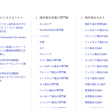
ビジネスセミナー
海外進出支援の専門家
海外進出Ｑ＆Ａ
ィリピン会社設立のプロ
カンボジア
海外子会社管理Q&A
く】フィリピン会社設
GLASIAOUSの専門家
シンガポール進出のQ
計支...
ベトナム
マレーシア進出のQ&
 Internatinal Tax Sevice
中国
インドネシア進出のQ
リピン投資セミナー～フ
タイ
タイ進出のQ&A
ピンの最新経済環境と日
の...
マレーシア
ベトナム進出のQ&A
023年6月9日開催】
ドイツ進出の専門家
カンボジア進出のQ&
ebセミナー】シリーズ第
シンガポール進出の専門家
ミャンマー進出のQ&
..
マレーシア進出の専門家
フィリピン進出のQ&
023年6月5日開催】
ebセミナー】クロスボー
インドネシア進出の専門家
ラオス進出のQ&A
...
タイ進出の専門家
中国に関する Q&A
ベトナム進出の専門家
香港進出のQ&A
カンボジア進出の専門家
台湾進出のQ&A
ミャンマー進出の専門家
韓国進出のQ&A