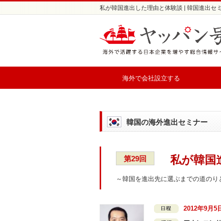
私が韓国進出した理由と体験談 | 韓国進出セ
海外で会社設立する
韓国の海外進出セミナー
私が韓国
第29回
～韓国を進出先に選ぶまでの道のり
2012年9月