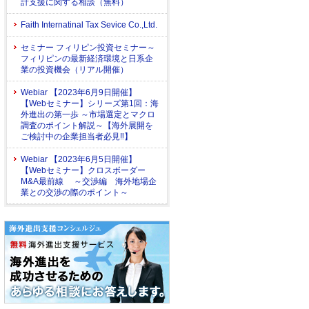
計支援に関する相談（無料）
Faith Internatinal Tax Sevice Co.,Ltd.
セミナー フィリピン投資セミナー～
フィリピンの最新経済環境と日系企
業の投資機会（リアル開催）
Webiar 【2023年6月9日開催】
【Webセミナー】シリーズ第1回：海
外進出の第一歩 ～市場選定とマクロ
調査のポイント解説～【海外展開を
ご検討中の企業担当者必見‼】
Webiar 【2023年6月5日開催】
【Webセミナー】クロスボーダー
M&A最前線 ～交渉編 海外地場企
業との交渉の際のポイント～