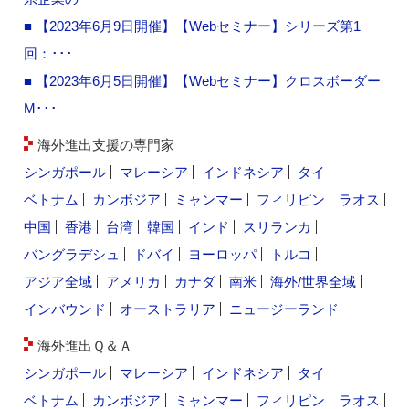
■ 【2023年6月9日開催】【Webセミナー】シリーズ第1
回：･･･
■ 【2023年6月5日開催】【Webセミナー】クロスボーダー
M･･･
海外進出支援の専門家
シンガポール
マレーシア
インドネシア
タイ
ベトナム
カンボジア
ミャンマー
フィリピン
ラオス
中国
香港
台湾
韓国
インド
スリランカ
バングラデシュ
ドバイ
ヨーロッパ
トルコ
アジア全域
アメリカ
カナダ
南米
海外/世界全域
インバウンド
オーストラリア
ニュージーランド
海外進出Ｑ＆Ａ
シンガポール
マレーシア
インドネシア
タイ
ベトナム
カンボジア
ミャンマー
フィリピン
ラオス