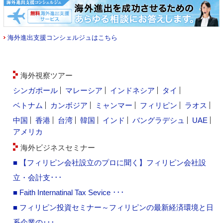
海外進出支援コンシェルジュはこちら
海外視察ツアー
シンガポール
マレーシア
インドネシア
タイ
ベトナム
カンボジア
ミャンマー
フィリピン
ラオス
中国
香港
台湾
韓国
インド
バングラデシュ
UAE
アメリカ
海外ビジネスセミナー
■ 【フィリピン会社設立のプロに聞く】フィリピン会社設
立・会計支･･･
■ Faith Internatinal Tax Sevice ･･･
■ フィリピン投資セミナー～フィリピンの最新経済環境と日
系企業の･･･