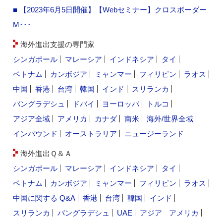
■ 【2023年6月5日開催】【Webセミナー】クロスボーダー
M･･･
海外進出支援の専門家
シンガポール
マレーシア
インドネシア
タイ
ベトナム
カンボジア
ミャンマー
フィリピン
ラオス
中国
香港
台湾
韓国
インド
スリランカ
バングラデシュ
ドバイ
ヨーロッパ
トルコ
アジア全域
アメリカ
カナダ
南米
海外/世界全域
インバウンド
オーストラリア
ニュージーランド
海外進出Ｑ＆Ａ
シンガポール
マレーシア
インドネシア
タイ
ベトナム
カンボジア
ミャンマー
フィリピン
ラオス
中国に関する Q&A
香港
台湾
韓国
インド
スリランカ
バングラデシュ
UAE
アジア
アメリカ