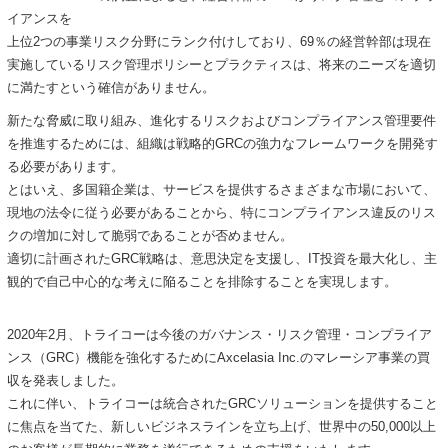
イアンスを
上位2つの事業リスク分野にランク付けしており、69％の経営幹部は現在
実施しているリスク管理ポリシーとプラクティスは、将来のニーズを適切
に満たすという確信がありません。
新たな脅威に取り組み、進化するリスクおよびコンプライアンス管理要件
を推進するためには、組織は戦略的GRCの強力なフレームワークを開発す
る必要があります。
とはいえ、多国籍企業は、サービスを提供するさまざまな市場において、
現地の法令に従う必要があることから、特にコンプライアンス違反のリス
クの増加に対して脆弱であることが否めません。
適切に計画されたGRC戦略は、意思決定を支援し、IT投資を最大化し、主
観的で自己中心的な考えに陥ることを排除することを実現します。
2020年2月、トライコーは今後のガバナンス・リスク管理・コンプライア
ンス（GRC）機能を強化するためにAxcelasia Inc.のマレーシア事業の買
収を発表しました。
これに伴い、トライコーは統合されたGRCソリューションを提供すること
に焦点を当てた、新しいビジネスラインを立ち上げ、世界中の50,000以上