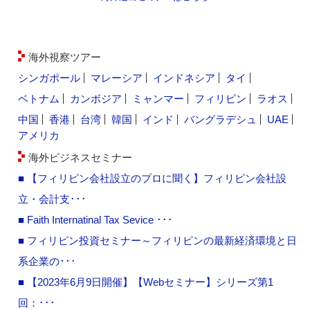
海外視察ツアー
シンガポール
マレーシア
インドネシア
タイ
ベトナム
カンボジア
ミャンマー
フィリピン
ラオス
中国
香港
台湾
韓国
インド
バングラデシュ
UAE
アメリカ
海外ビジネスセミナー
■ 【フィリピン会社設立のプロに聞く】フィリピン会社設
立・会計支･･･
■ Faith Internatinal Tax Sevice ･･･
■ フィリピン投資セミナー～フィリピンの最新経済環境と日
系企業の･･･
■ 【2023年6月9日開催】【Webセミナー】シリーズ第1
回：･･･