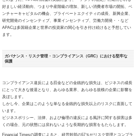
好ましい経済動向、つまり中産階級の増加、新しい消費者市場の開拓、ベ
ンチャーキャピタルの機会、プライベートエクイティの成長、新興企業、
研究開発のインセンティブ、事業インセンティブ、労働力開発・・など
APACは多国籍企業と世界の投資家の関心を引き付け続けると予想してい
ます。
ガバナンス・リスク管理・コンプライアンス（GRC）における堅牢な
保護
コンプライアンス違反による罰金などの金銭的な損失は、ビジネスの成長
にとって大きな後退となり、あらゆる業界、あらゆる規模の企業に影響を
及ぼします。
しかし今、企業はこのような単なる金銭的な損失以上のリスクに直面して
います。
ビジネスポリシー、法律、および倫理の違反による風評に関する損害は多
くの場合、元の状態には戻れないような長期的な損害をもたらします。
Financial Timesの調査によると、経営幹部の57％がリスク管理とコンプラ