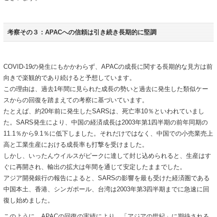
考察その３：APACへの信頼は引き続き長期的に堅調
COVID-19の発生にもかかわらず、APACの成長に関する長期的な見方は前
向きで楽観的であり続けると予想しています。
この理由は、過去1年間に見られた成長の勢いと過去に発生した類似ケー
スからの回復を踏まえての考察に基づいています。
たとえば、約20年前に発生したSARSは、死亡率10％といわれていまし
た。SARS発生により、中国の経済成長は2003年第1四半期の前年同期の
11.1％から9.1％に低下しました。それだけではなく、中国での小売業売上
高と工業生産における成長率も打撃を受けました。
しかし、いったんウイルスがピークに達して封じ込められると、生産はす
ぐに再開され、輸出の拡大は年間を通じて安定したままでした。
アジア開発銀行の報告によると、SARSの影響を最も受けた経済圏である
中国本土、香港、シンガポール、台湾は2003年第3四半期までに急速に回
復し始めました。
このように、APACの回復の実績により、「アジアの世紀」に期待される