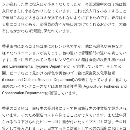
ンが変わった際に投入口が小さくなりましたが、今回試験中のゴミ箱は投
入口がさらに小さな作りになっています。これは投入口を小さくすること
で家庭ごみなど大きなゴミが捨てられないようにするためです。香港は至
る所にゴミ箱があり、清掃員の方々が毎日片づけてくれるおかげで、大都
市にもかかわらず清潔に保たれています。
香港市内にあるゴミ箱は主にオレンジ色ですが、他にも緑色や黄色など
様々なバリエーションがあります。色の違いは管理部門の違いを表してい
ます。路上に設置されているオレンジ色のゴミ箱は食物環境衛生署(Food
and Environmental Hygiene Department）が管理しています。そして公
園、ビーチなどで見かける緑色や黄色のゴミ箱は康楽及文化事務署
(Leisure and Cultural Services Department)の管理になっています。他にも
郊外のハイキングコースなどは漁農自然護理署( Agriculture, Fisheries and
Conservation Department)が管理しています。
香港のゴミ箱は、服役中の受刑者によって拘留施設内の作業場で製造され
ています。そのため製造コストを抑えることができています。また近年見
られる吊り下げられたビニール袋に蓋が付いたタイプのゴミ箱は、テロ対
策として導入されました。日本でもテロ対策として公共の場所におけるゴ