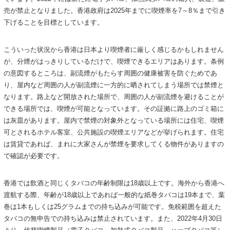
売が禁止となりました。香港政府は2025年までに喫煙率を7～8％まで引き
下げることを目標としています。
こういった状況から香港は日本より喫煙者に厳しく感じるかもしれません
が、分煙がはっきりしているだけで、喫煙できるエリアはあります。条例
の意図するところは、副流煙がもたらす周囲の健康被害を防ぐためであ
り、屋内など周囲の人が副流煙に一方的に晒されてしまう場所では禁煙と
なります。路上など開放された場所で、周囲の人が副流煙を避けることが
できる場所では、喫煙が可能となっています。その証拠に路上のゴミ箱に
は灰皿があります。屋内で禁煙の対象外となっている場所には住宅、喫煙
可とされるホテル客室、公共施設の喫煙エリアなどが挙げられます。住宅
は賃貸であれば、まれに大家さんが禁煙を要求してくる物件がありますの
で確認が必要です。
香港では飲酒と同じくタバコの年齢制限は18歳以上です。海外から香港へ
渡航する際、年齢が18歳以上であれば一般的な紙巻タバコは19本まで、葉
巻は1本もしくは25グラムまでの持ち込みが可能です。免税範囲を超えた
タバコの無申告での持ち込みは禁止されています。また、2022年4月30日