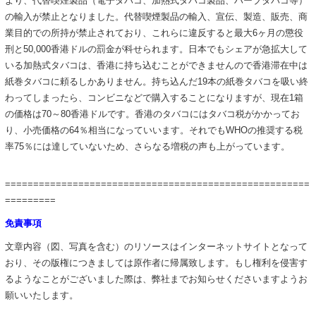
より、代替喫煙製品（電子タバコ、加熱式タバコ製品、ハーブタバコ等）
の輸入が禁止となりました。代替喫煙製品の輸入、宣伝、製造、販売、商
業目的での所持が禁止されており、これらに違反すると最大6ヶ月の懲役
刑と50,000香港ドルの罰金が科せられます。日本でもシェアが急拡大して
いる加熱式タバコは、香港に持ち込むことができませんので香港滞在中は
紙巻タバコに頼るしかありません。持ち込んだ19本の紙巻タバコを吸い終
わってしまったら、コンビニなどで購入することになりますが、現在1箱
の価格は70～80香港ドルです。香港のタバコにはタバコ税がかかってお
り、小売価格の64％相当になっていいます。それでもWHOの推奨する税
率75％には達していないため、さらなる増税の声も上がっています。
======================================================
=========
免責事項
文章内容（図、写真を含む）のリソースはインターネットサイトとなって
おり、その版権につきましては原作者に帰属致します。もし権利を侵害す
るようなことがございました際は、弊社までお知らせくださいますようお
願いいたします。