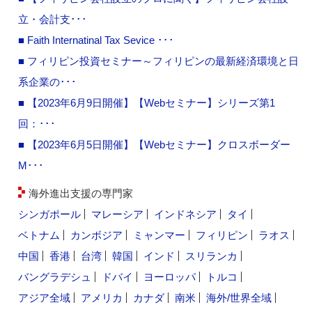
立・会計支･･･
■ Faith Internatinal Tax Sevice ･･･
■ フィリピン投資セミナー～フィリピンの最新経済環境と日
系企業の･･･
■ 【2023年6月9日開催】【Webセミナー】シリーズ第1
回：･･･
■ 【2023年6月5日開催】【Webセミナー】クロスボーダー
M･･･
海外進出支援の専門家
シンガポール
マレーシア
インドネシア
タイ
ベトナム
カンボジア
ミャンマー
フィリピン
ラオス
中国
香港
台湾
韓国
インド
スリランカ
バングラデシュ
ドバイ
ヨーロッパ
トルコ
アジア全域
アメリカ
カナダ
南米
海外/世界全域