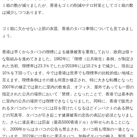
ミ箱の数が減りましたが、香港もゴミの削減やテロ対策としてゴミ箱の数
は減少しつつあります。
ゴミ箱に欠かせない上部の灰皿、香港のタバコ事情についても見てみまし
ょう。
香港は早くからタバコの喫煙による健康被害を重視しており、政府は様々
な取組みを進めてきました。1982年に「喫煙（公共衛生）条例」が制定さ
れた当初、喫煙率は23.3％でしたが2019年には10.2％まで減少し、現在は
10％を下回っています。今では香港は世界でも喫煙率の比較的低い地域と
言えます。喫煙条例はその後も何度か修正され、特に大きな転機となった
2007年の修正では新たに室内の飲食店、オフィス、屋外であっても一部の
指定された公共の場所において「禁煙」となったことで、香港では基本的
に室内の公共の場所では喫煙できなくなりました。同時に、香港で販売さ
れるタバコのパッケージには目を背けたくなるほどインパクトのある肺な
どの写真等、タバコが引き起こす健康被害の忠告の表記が必須となりまし
た。さらに違反者には罰金（最高5000香港ドル）が科せられることにな
り、2009年からはタバコの公告も禁止され、タバコ税も増加の一途となっ
ています。2022年には新たに電子タバコ、加熱式タバコの輸入、製造、販