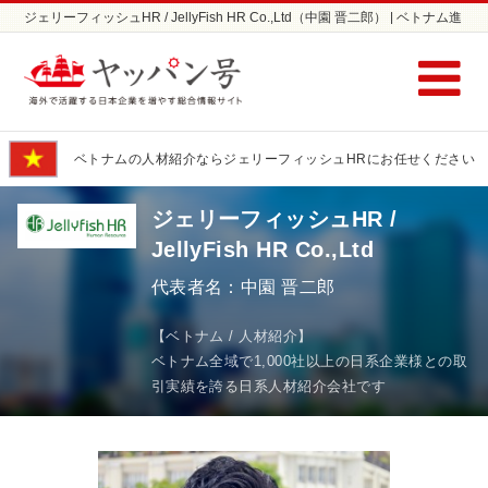
ジェリーフィッシュHR / JellyFish HR Co.,Ltd（中園 晋二郎） | ベトナム進
出の専門家 | ベトナムの採用支援/人材紹介ならヤッパン号
ベトナムの人材紹介ならジェリーフィッシュHRにお任せください
ジェリーフィッシュHR /
JellyFish HR Co.,Ltd
代表者名：中園 晋二郎
【ベトナム / 人材紹介】
ベトナム全域で1,000社以上の日系企業様との取
引実績を誇る日系人材紹介会社です