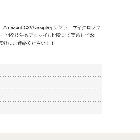
azonEC2やGoogleインフラ、マイクロソフ
た、開発技法もアジャイル開発にて実施してお
気軽にご連絡ください！！