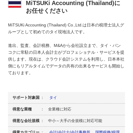
MiTSUKi Accounting (Thailand)に
お任せください
MiTSUKi Accounting (Thailand) Co.,Ltd.は日本の税理士法人グ
ループとして初めてのタイ現地法人です。
進出、監査、会計税務、M&Aから会社設立まで、タイ・バン
コクに常駐の日本人会計士がプロフェショナル・サービスを提
供します。現在は、クラウド会計システムを利用し、日本本社
側にもリアルタイムでデータの共有の出来るサービスも開始し
ております。
サポート対象国
：
タイ
得意な業種
： 全業種に対応
得意な会社規模
： 中小～大手の全規模に対応可能
得意カテゴリー
：
会計/会計士/会計事務所
国際税務/税理