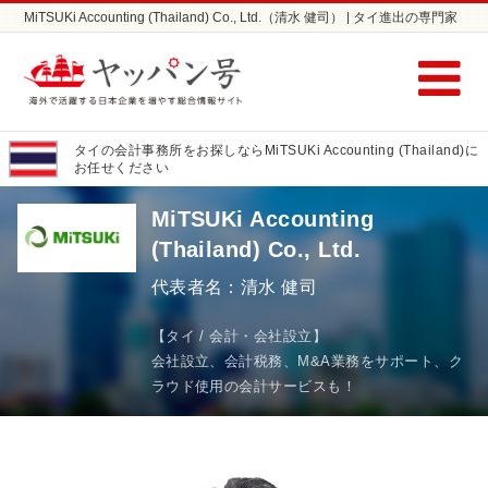
MiTSUKi Accounting (Thailand) Co., Ltd.（清水 健司） | タイ進出の専門家
| タイの進出ならヤッパン号
タイの会計事務所をお探しならMiTSUKi Accounting (Thailand)に
お任せください
MiTSUKi Accounting
(Thailand) Co., Ltd.
代表者名：清水 健司
【タイ / 会計・会社設立】
会社設立、会計税務、M&A業務をサポート、ク
ラウド使用の会計サービスも！