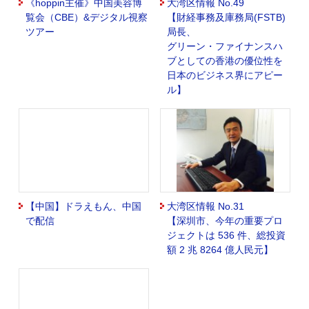
《hoppin主催》中国美容博
大湾区情報 No.49
覧会（CBE）&デジタル視察
【財経事務及庫務局(FSTB)
ツアー
局長、
グリーン・ファイナンスハ
ブとしての香港の優位性を
日本のビジネス界にアピー
ル】
【中国】ドラえもん、中国
大湾区情報 No.31
で配信
【深圳市、今年の重要プロ
ジェクトは 536 件、総投資
額 2 兆 8264 億人民元】