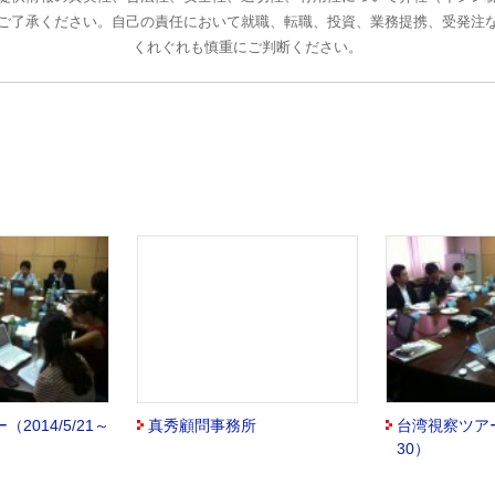
ご了承ください。自己の責任において就職、転職、投資、業務提携、受発注
くれぐれも慎重にご判断ください。
2014/5/21～
真秀顧問事務所
台湾視察ツアー（
30）