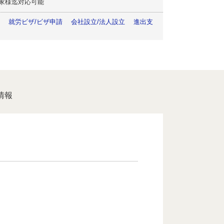
家様迄対応可能
策
就労ビザ/ビザ申請
会社設立/法人設立
進出支
情報