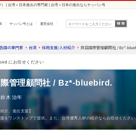
鈴木 治年） | 台湾＋日本進出の専門家 | 台湾＋日本の進出ならヤッパン号
E
ヤッパン号とは
運営会社
 各国の専門家
台湾
採用支援/人材紹介
貝茲国際管理顧問社 / Bz*-bluebi
bird.にお任せください
管理顧問社 / Bz*-bluebird.
鈴木 治年
材紹介、進出支援】
支援をワンストップで提供。また、台湾優秀人材の紹介ならお任せください