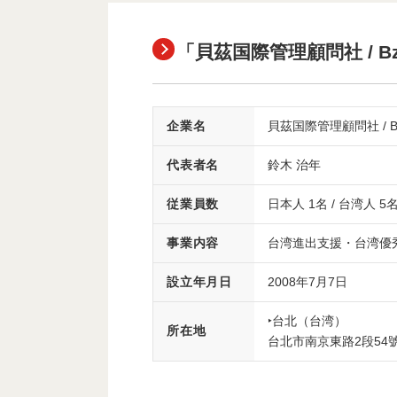
「貝茲国際管理顧問社 / Bz*
企業名
貝茲国際管理顧問社 / Bz*-
代表者名
鈴木 治年
従業員数
日本人 1名 / 台湾人 
事業内容
台湾進出支援・台湾優
設立年月日
2008年7月7日
‣台北（台湾）
所在地
台北市南京東路2段54