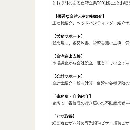
とお取引のある台湾企業
500
社以上とお取
【優秀な台湾人材の御紹介】
正社員紹介、ヘッドハンティング、紹介予
【労務サポート】
就業規則、各契約書、労資会議の主導、労
【台湾進出支援】
市場調査から会社設立・運営までの全てを
【会計サポート】
会計士紹介・給与計算・台湾の各種保険の
【
事務所・自宅紹介】
台湾で一番管理の行き届いた不動産業者を
【
ビザ取得】
経営者ビザを始め専業招聘ビザ・招聘ビザ