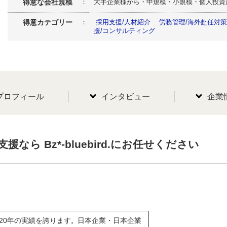
得意な会社規模
： 大手企業様から・中規模・小規模・個人投資
得意カテゴリー
：
採用支援/人材紹介
労務管理/海外赴任対
援/コンサルティング
プロフィール
インタビュー
企業
なら Bz*-bluebird.にお任せください
20
年の実績を誇ります
日本企業・日本企業
。