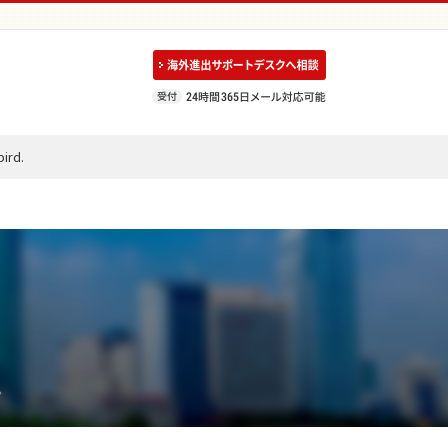
rd.
。