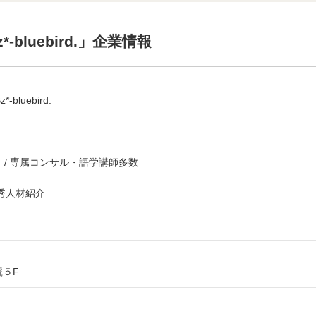
-bluebird.」企業情報
bluebird.
5名 / 専属コンサル・語学講師多数
秀人材紹介
號５F