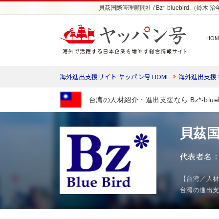
貝茲国際管理顧問社 / Bz*-bluebird.（
HOM
海外進出支援サイト ヤッパン号 HOME
海外進出支援
台湾の人材紹介・進出支援なら Bz*-blue
貝茲国際
代表者名：
【台湾／人
台湾の進出